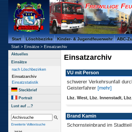
Freiwillige Feuerwehr der Kreisstadt Saarlouis -
Start
Löschbezirke
Kinder- & Jugendfeuerwehr
ABC-Z
Start
>
Einsätze
>
Einsatzarchiv
Aktuelles
Einsatzarchiv
Einsätze
nach Löschbezirken
VU mit Person
Einsatzarchiv
schwerer Verkehrsunfall durc
Einsatzstatistik
Geisterfahrer
[mehr]
Steckbrief
Lbz. West, Lbz. Innenstadt, Lbz
Portrait
Lust auf ...?
Brand Kamin
Schornsteinbrand im Stadtteil
Erweiterte Volltextsuche