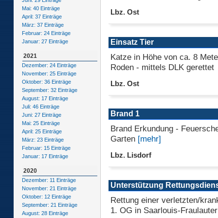
Juni: 29 Einträge
Mai: 40 Einträge
Lbz. Ost
April: 37 Einträge
März: 37 Einträge
Februar: 24 Einträge
Einsatz Tier
Januar: 27 Einträge
Katze in Höhe von ca. 8 Mete
2021
Roden - mittels DLK gerettet
Dezember: 24 Einträge
November: 25 Einträge
Oktober: 36 Einträge
Lbz. Ost
September: 32 Einträge
August: 17 Einträge
Juli: 46 Einträge
Brand 1
Juni: 27 Einträge
Mai: 25 Einträge
Brand Erkundung - Feuersche
April: 25 Einträge
Garten
[mehr]
März: 23 Einträge
Februar: 15 Einträge
Lbz. Lisdorf
Januar: 17 Einträge
2020
Dezember: 11 Einträge
Unterstützung Rettungsdien
November: 21 Einträge
Oktober: 12 Einträge
Rettung einer verletzten/kra
September: 21 Einträge
1. OG in Saarlouis-Fraulaute
August: 28 Einträge