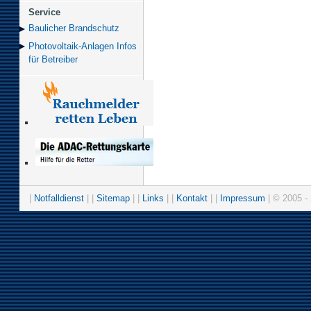
Service
Baulicher Brand­schutz
Photovoltaik-Anlagen Infos
für Betreiber
|
Notfalldienst
| |
Sitemap
| |
Links
| |
Kontakt
| |
Impressum
| © 2005 - 