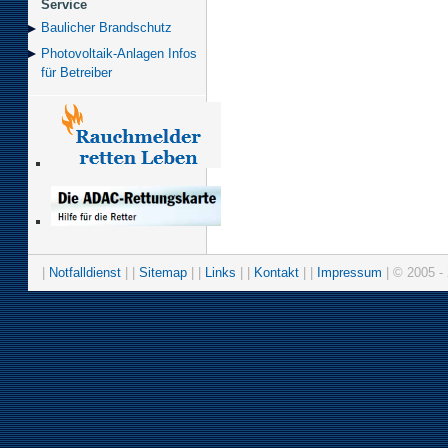
Service
Baulicher Brand­schutz
Photovoltaik-Anlagen Infos
für Betreiber
|
Notfalldienst
| |
Sitemap
| |
Links
| |
Kontakt
| |
Impressum
| © 2005 - 