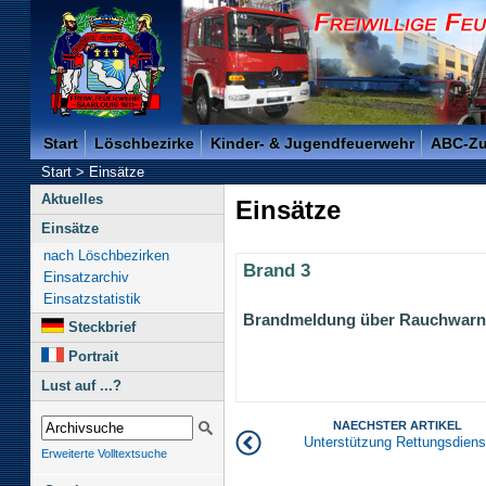
Freiwillige Feuerwehr der Kreisstadt Saarlouis -
Start
Löschbezirke
Kinder- & Jugendfeuerwehr
ABC-Z
Start
>
Einsätze
Aktuelles
Einsätze
Einsätze
nach Löschbezirken
Brand 3
Einsatzarchiv
Einsatzstatistik
Brandmeldung über Rauchwarn
Steckbrief
Portrait
Lust auf ...?
NAECHSTER ARTIKEL
Unterstützung Rettungsdiens
Erweiterte Volltextsuche