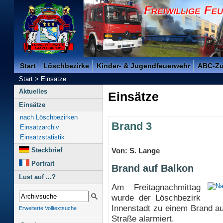
Freiwillige Feuerwehr der Kreisstadt Saarlouis -
Start
Löschbezirke
Kinder- & Jugendfeuerwehr
ABC-Z
Start
>
Einsätze
Aktuelles
Einsätze
Einsätze
nach Löschbezirken
Brand 3
Einsatzarchiv
Einsatzstatistik
Steckbrief
Von: S. Lange
Portrait
Brand auf Balkon
Lust auf ...?
Am Freitagnachmittag
wurde der Löschbezirk
Innenstadt zu einem Brand au
Erweiterte Volltextsuche
Straße alarmiert.