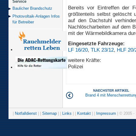
Service
Bereits vor Eintreffen der
Baulicher Brand­schutz
größtenteils selbst gelöscht
Photovoltaik-Anlagen Infos
auf den Dachstuhl verhinder
für Betreiber
Nachlöscharbeiten auf dem Ba
mit der Wärmebildkamera dur
Eingesetzte Fahrzeuge:
LF 16/20
,
TLK 23/12
,
HLF 20/
weitere Kräfte:
Polizei
NAECHSTER ARTIKEL
Brand 4 mit Menschenrettun
|
Notfalldienst
| |
Sitemap
| |
Links
| |
Kontakt
| |
Impressum
| © 2005 - 