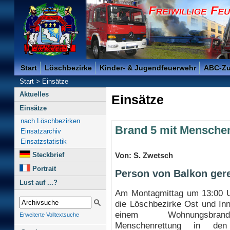
Freiwillige Feuerwehr der Kreisstadt Saarlouis -
Start
Löschbezirke
Kinder- & Jugendfeuerwehr
ABC-Z
Start
>
Einsätze
Aktuelles
Einsätze
Einsätze
nach Löschbezirken
Brand 5 mit Mensche
Einsatzarchiv
Einsatzstatistik
Steckbrief
Von: S. Zwetsch
Portrait
Person von Balkon gere
Lust auf ...?
Am Montagmittag um 13:00 
die Löschbezirke Ost und In
einem Wohnungsbr
Erweiterte Volltextsuche
Menschenrettung in den