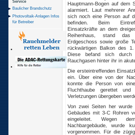
Service
Hauptmann-Bogen auf dem S
Baulicher Brand­schutz
alarmiert. Laut mehrerer Anr
sich noch eine Person auf 
Photovoltaik-Anlagen Infos
befinden. Beim Eintre
für Betreiber
Einsatzkräfte an dem dreige
Reihenhaus, stand das 
Erdgeschoss sowie große Te
rückwärtigen Balkon des 1
Diese befand sich durch 
Rauchgasen hinter ihr in akut
Die ersteintreffenden Einsatz
ein. Über eine von der Nachb
konnte die Person von ein
Fluchthaube gerettet und
Verletzungen übergeben werd
Von zwei Seiten her wurde
Gebäudes mit 3-C Rohren v
eingeleitet. Wegen d
Nachbargebäude, wurde ku
vorgenommen. Für die zügi