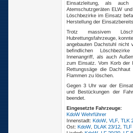
Einsatzleitung, als auch
Atemschutzgeräten ELW und 
Löschbezirke im Einsatz bef
Herstellung der Einsatzbereits
Trotz massivem Lösch
Hubrettungsfahrzeuge, konnte
angebauten Dachstuhl nicht v
befindlichen Löschbezi
Innenangriff, als auch Außen
zum Einsatz. Vom Korb der D
Rettungssäge die Dachhaut g
Flammen zu löschen.
Gegen 3 Uhr war der Einsat
und Bestückungen der Fahr
beendet.
Eingesetzte Fahrzeuge:
KdoW Wehrführer
Innenstadt:
KdoW
,
VLF
,
TLK 
Ost:
KdoW
,
DLAK 23/12
,
TLF
Lisdorf:
KdoW
,
LF 20/30
,
LF 8