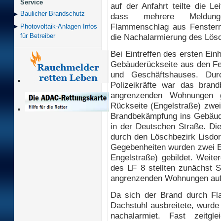
Service
auf der Anfahrt teilte die Lei
Baulicher Brand­schutz
dass mehrere Meldun
Flammenschlag aus Fenstern
Photovoltaik-Anlagen Infos
die Nachalarmierung des Lösc
für Betreiber
Bei Eintreffen des ersten Ei
Gebäuderückseite aus den F
und Geschäftshauses. Dur
Polizeikräfte war das brand
angrenzenden Wohnungen 
Rückseite (Engelstraße) zwe
Brandbekämpfung ins Gebäude 
in der Deutschen Straße. Di
durch den Löschbezirk Lisdorf
Gegebenheiten wurden zwei E
Engelstraße) gebildet. Weit
des LF 8 stellten zunächst Si
angrenzenden Wohnungen auf
Da sich der Brand durch F
Dachstuhl ausbreitete, wurde
nachalarmiet. Fast zeitgl