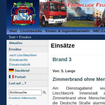
Freiwillige Feuerwehr der Kreisstadt Saarlouis -
Start
Löschbezirke
Kinder- & Jugendfeuerwehr
ABC-Z
Start
>
Einsätze
Aktuelles
Einsätze
Einsätze
nach Löschbezirken
Brand 3
Einsatzarchiv
Einsatzstatistik
Steckbrief
Von: S. Lange
Portrait
Zimmerbrand ohne Men
Lust auf ...?
Am Dienstagabend wu
Löschbezirk Innenstadt
Zimmerbrand ohne Menschen
Erweiterte Volltextsuche
die Deutsche Straße alarmie