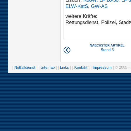
ELW-KatS
,
GW-AS
weitere Kräfte:
Rettungsdienst, Polizei, Stad
NAECHSTER ARTIKEL
Brand 3
|
Notfalldienst
| |
Sitemap
| |
Links
| |
Kontakt
| |
Impressum
| © 2005 - 