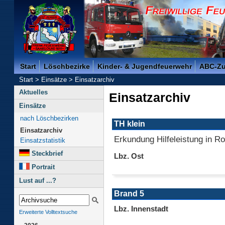
Freiwillige Feuerwehr der Kreisstadt Saarlouis -
Start
Löschbezirke
Kinder- & Jugendfeuerwehr
ABC-Z
Start
>
Einsätze
>
Einsatzarchiv
Aktuelles
Einsatzarchiv
Einsätze
nach Löschbezirken
TH klein
Einsatzarchiv
Erkundung Hilfeleistung in R
Einsatzstatistik
Steckbrief
Lbz. Ost
Portrait
Lust auf ...?
Brand 5
Lbz. Innenstadt
Erweiterte Volltextsuche