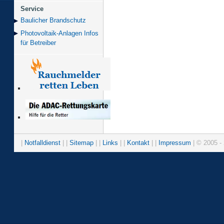
Service
Baulicher Brand­schutz
Photovoltaik-Anlagen Infos
für Betreiber
|
Notfalldienst
| |
Sitemap
| |
Links
| |
Kontakt
| |
Impressum
| © 2005 - 