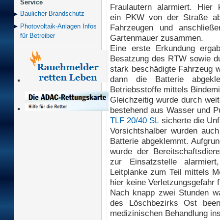
Service
Fraulautern alarmiert. Hier
Baulicher Brand­schutz
ein PKW von der Straße ab
Fahrzeugen und anschließe
Photovoltaik-Anlagen Infos
für Betreiber
Gartenmauer zusammen.
Eine erste Erkundung ergab
Besatzung des RTW sowie dur
stark beschädigte Fahrzeug w
dann die Batterie abgek
Betriebsstoffe mittels Binde
Gleichzeitig wurde durch wei
bestehend aus Wasser und Pul
TLF 20/40 SL
sicherte die Unfa
Vorsichtshalber wurden auch
Batterie abgeklemmt. Aufgrun
wurde der Bereitschaftsdien
zur Einsatzstelle alarmier
Leitplanke zum Teil mittels M
hier keine Verletzungsgefahr fü
Nach knapp zwei Stunden war
des Löschbezirks Ost been
medizinischen Behandlung in