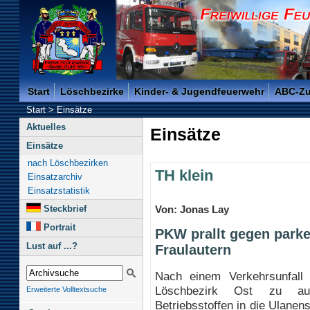
Freiwillige Feuerwehr der Kreisstadt Saarlouis -
Start
Löschbezirke
Kinder- & Jugendfeuerwehr
ABC-Z
Start
>
Einsätze
Aktuelles
Einsätze
Einsätze
nach Löschbezirken
TH klein
Einsatzarchiv
Einsatzstatistik
Steckbrief
Von: Jonas Lay
Portrait
PKW prallt gegen park
Lust auf ...?
Fraulautern
Nach einem Verkehrsunfall
Löschbezirk Ost zu aus
Erweiterte Volltextsuche
Betriebsstoffen in die Ulanen