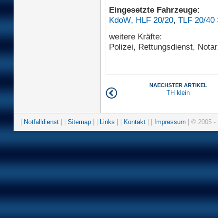
Eingesetzte Fahrzeuge:
KdoW
,
HLF 20/20
,
TLF 20/40
weitere Kräfte:
Polizei, Rettungsdienst, Not
NAECHSTER ARTIKEL
TH klein
|
Notfalldienst
| |
Sitemap
| |
Links
| |
Kontakt
| |
Impressum
| © 2005 - 