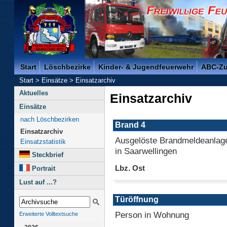
Freiwillige Feuerwehr der Kreisstadt Saarlouis -
Start
Löschbezirke
Kinder- & Jugendfeuerwehr
ABC-Z
Start
>
Einsätze
>
Einsatzarchiv
Aktuelles
Einsatzarchiv
Einsätze
nach Löschbezirken
Brand 4
Einsatzarchiv
Ausgelöste Brandmeldeanlage
Einsatzstatistik
in Saarwellingen
Steckbrief
Lbz. Ost
Portrait
Lust auf ...?
Türöffnung
Person in Wohnung
Erweiterte Volltextsuche