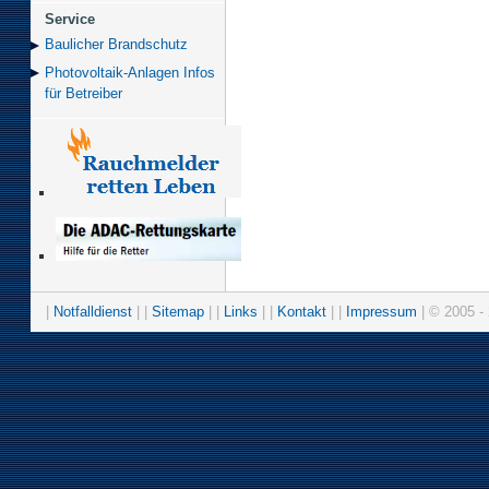
Service
Baulicher Brand­schutz
Photovoltaik-Anlagen Infos
für Betreiber
|
Notfalldienst
| |
Sitemap
| |
Links
| |
Kontakt
| |
Impressum
| © 2005 - 