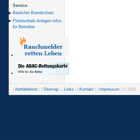
Service
Baulicher Brand­schutz
Photovoltaik-Anlagen Infos
für Betreiber
|
Notfalldienst
| |
Sitemap
| |
Links
| |
Kontakt
| |
Impressum
| © 2005 - 