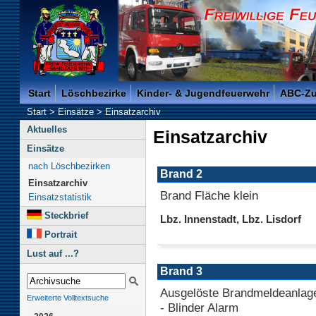
Freiwillige Feuerwehr der Kreisstadt Saarlouis -
Start
Löschbezirke
Kinder- & Jugendfeuerwehr
ABC-Z
Start
>
Einsätze
>
Einsatzarchiv
Aktuelles
Einsatzarchiv
Einsätze
nach Löschbezirken
Brand 2
Einsatzarchiv
Brand Fläche klein
Einsatzstatistik
Steckbrief
Lbz. Innenstadt, Lbz. Lisdorf
Portrait
Lust auf ...?
Brand 3
Ausgelöste Brandmeldeanlage
Erweiterte Volltextsuche
- Blinder Alarm