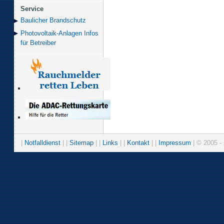
Service
Baulicher Brand­schutz
Photovoltaik-Anlagen Infos
für Betreiber
|
Notfalldienst
| |
Sitemap
| |
Links
| |
Kontakt
| |
Impressum
| © 2005 - 