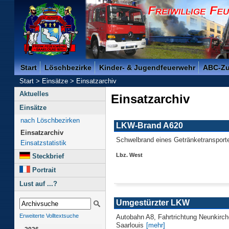
Freiwillige Feuerwehr der Kreisstadt Saarlouis -
Start
Löschbezirke
Kinder- & Jugendfeuerwehr
ABC-Z
Start
>
Einsätze
>
Einsatzarchiv
Aktuelles
Einsatzarchiv
Einsätze
nach Löschbezirken
LKW-Brand A620
Einsatzarchiv
Schwelbrand eines Getränketransport
Einsatzstatistik
Lbz. West
Steckbrief
Portrait
Lust auf ...?
Umgestürzter LKW
Erweiterte Volltextsuche
Autobahn A8, Fahrtrichtung Neunkirc
Saarlouis
[mehr]