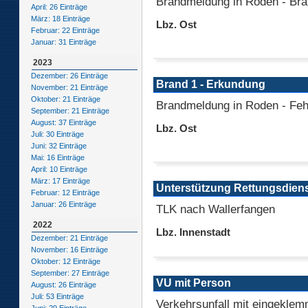
Brandmeldung in Roden - Bra
April: 26 Einträge
März: 18 Einträge
Lbz. Ost
Februar: 22 Einträge
Januar: 31 Einträge
2023
Dezember: 26 Einträge
Brand 1 - Erkundung
November: 21 Einträge
Oktober: 21 Einträge
Brandmeldung in Roden - Feh
September: 21 Einträge
August: 37 Einträge
Lbz. Ost
Juli: 30 Einträge
Juni: 32 Einträge
Mai: 16 Einträge
April: 10 Einträge
März: 17 Einträge
Unterstützung Rettungsdien
Februar: 12 Einträge
Januar: 26 Einträge
TLK nach Wallerfangen
2022
Lbz. Innenstadt
Dezember: 21 Einträge
November: 16 Einträge
Oktober: 12 Einträge
September: 27 Einträge
VU mit Person
August: 26 Einträge
Juli: 53 Einträge
Verkehrsunfall mit eingeklem