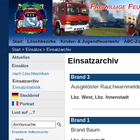
Freiwillige Feuerwehr der Kreisstadt Saarlouis -
Start
Löschbezirke
Kinder- & Jugendfeuerwehr
ABC-Z
Start
>
Einsätze
>
Einsatzarchiv
Aktuelles
Einsatzarchiv
Einsätze
nach Löschbezirken
Brand 3
Einsatzarchiv
Ausgelöster Rauchwarnmelde
Einsatzstatistik
Steckbrief
Lbz. West, Lbz. Innenstadt
Portrait
Lust auf ...?
Brand 1
Brand Baum
Erweiterte Volltextsuche