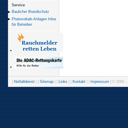
Service
Baulicher Brand­schutz
Photovoltaik-Anlagen Infos
für Betreiber
|
Notfalldienst
| |
Sitemap
| |
Links
| |
Kontakt
| |
Impressum
| © 2005 - 