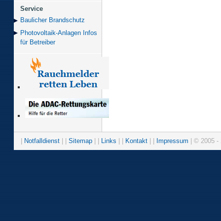
Service
Baulicher Brand­schutz
Photovoltaik-Anlagen Infos
für Betreiber
|
Notfalldienst
| |
Sitemap
| |
Links
| |
Kontakt
| |
Impressum
| © 2005 - 