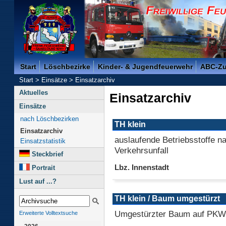
Freiwillige Feuerwehr der Kreisstadt Saarlouis -
Start
Löschbezirke
Kinder- & Jugendfeuerwehr
ABC-Z
Start
>
Einsätze
>
Einsatzarchiv
Aktuelles
Einsatzarchiv
Einsätze
nach Löschbezirken
TH klein
Einsatzarchiv
auslaufende Betriebsstoffe n
Einsatzstatistik
Verkehrsunfall
Steckbrief
Lbz. Innenstadt
Portrait
Lust auf ...?
TH klein / Baum umgestürzt
Umgestürzter Baum auf PKW
Erweiterte Volltextsuche