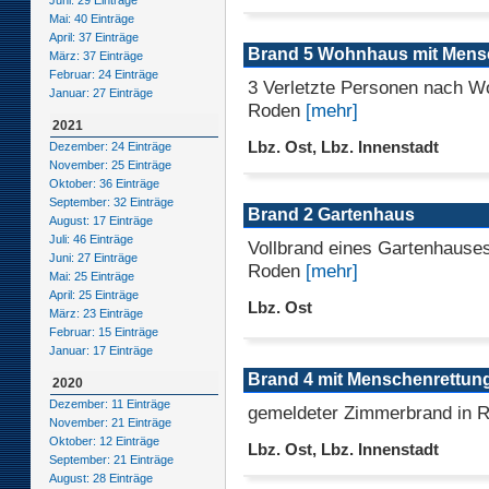
Juni: 29 Einträge
Mai: 40 Einträge
April: 37 Einträge
Brand 5 Wohnhaus mit Mens
März: 37 Einträge
Februar: 24 Einträge
3 Verletzte Personen nach W
Januar: 27 Einträge
Roden
[mehr]
2021
Lbz. Ost, Lbz. Innenstadt
Dezember: 24 Einträge
November: 25 Einträge
Oktober: 36 Einträge
September: 32 Einträge
Brand 2 Gartenhaus
August: 17 Einträge
Juli: 46 Einträge
Vollbrand eines Gartenhauses
Juni: 27 Einträge
Roden
[mehr]
Mai: 25 Einträge
April: 25 Einträge
Lbz. Ost
März: 23 Einträge
Februar: 15 Einträge
Januar: 17 Einträge
Brand 4 mit Menschenrettun
2020
Dezember: 11 Einträge
gemeldeter Zimmerbrand in 
November: 21 Einträge
Oktober: 12 Einträge
Lbz. Ost, Lbz. Innenstadt
September: 21 Einträge
August: 28 Einträge