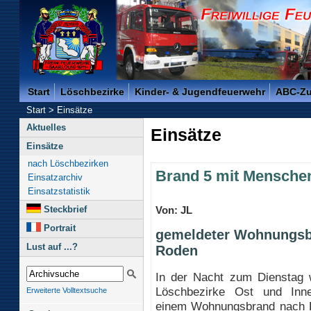
Freiwillige Feuerwehr der Kreisstadt Saarlouis -
Start
Löschbezirke
Kinder- & Jugendfeuerwehr
ABC-Z
Start
>
Einsätze
Aktuelles
Einsätze
Einsätze
nach Löschbezirken
Brand 5 mit Mensche
Einsatzarchiv
Einsatzstatistik
Steckbrief
Von: JL
Portrait
gemeldeter Wohnungsb
Lust auf ...?
Roden
In der Nacht zum Dienstag 
Löschbezirke Ost und Inn
Erweiterte Volltextsuche
einem Wohnungsbrand nach Ro