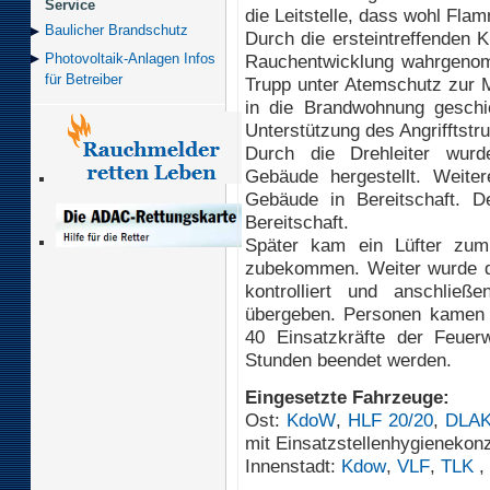
Service
die Leitstelle, dass wohl F
Baulicher Brand­schutz
Durch die ersteintreffenden 
Rauchentwicklung wahrgenom
Photovoltaik-Anlagen Infos
für Betreiber
Trupp unter Atemschutz zur
in die Brandwohnung geschi
Unterstützung des Angrifftstr
Durch die Drehleiter wurd
Gebäude hergestellt. Weite
Gebäude in Bereitschaft. De
Bereitschaft.
Später kam ein Lüfter zum
zubekommen. Weiter wurde 
kontrolliert und anschließ
übergeben. Personen kamen n
40 Einsatzkräfte der Feuer
Stunden beendet werden.
Eingesetzte Fahrzeuge:
Ost:
KdoW
,
HLF 20/20
,
DLAK
mit Einsatzstellenhygienekon
Innenstadt:
Kdow
,
VLF
,
TLK
,