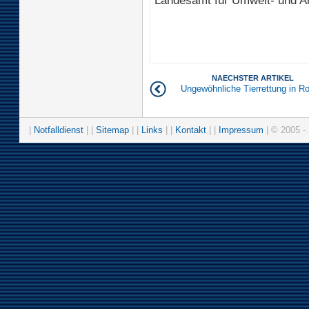
NAECHSTER ARTIKEL
Ungewöhnliche Tierrettung in R
|
Notfalldienst
| |
Sitemap
| |
Links
| |
Kontakt
| |
Impressum
| © 2005 - 