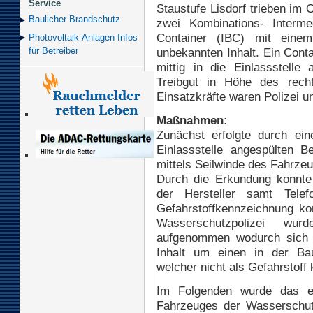
Service
Staustufe Lisdorf trieben im
Baulicher Brand­schutz
zwei Kombinations- Interme
Container (IBC) mit eine
Photovoltaik-Anlagen Infos
unbekannten Inhalt. Ein Cont
für Betreiber
mittig in die Einlassstelle 
Treibgut in Höhe des rech
Einsatzkräfte waren Polizei u
Maßnahmen:
Zunächst erfolgte durch ei
Einlassstelle angespülten B
mittels Seilwinde des Fahrze
Durch die Erkundung konnte
der Hersteller samt Telef
Gefahrstoffkennzeichnung kon
Wasserschutzpolizei wu
aufgenommen wodurch sich h
Inhalt um einen in der Bau
welcher nicht als Gefahrstoff kl
Im Folgenden wurde das er
Fahrzeuges der Wasserschu