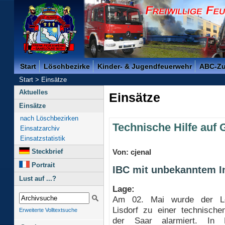
Freiwillige Feuerwehr der Kreisstadt Saarlouis -
Start
Löschbezirke
Kinder- & Jugendfeuerwehr
ABC-Z
Start
>
Einsätze
Aktuelles
Einsätze
Einsätze
nach Löschbezirken
Technische Hilfe auf
Einsatzarchiv
Einsatzstatistik
Steckbrief
Von: cjenal
Portrait
IBC mit unbekanntem In
Lust auf ...?
Lage:
Am 02. Mai wurde der Lö
Lisdorf zu einer technische
Erweiterte Volltextsuche
der Saar alarmiert. In