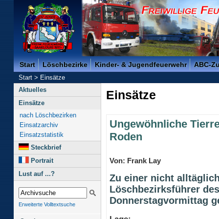
Freiwillige Feuerwehr der Kreisstadt Saarlouis -
Start
Löschbezirke
Kinder- & Jugendfeuerwehr
ABC-Z
Start
>
Einsätze
Aktuelles
Einsätze
Einsätze
nach Löschbezirken
Ungewöhnliche Tierre
Einsatzarchiv
Roden
Einsatzstatistik
Steckbrief
Von: Frank Lay
Portrait
Lust auf ...?
Zu einer nicht alltägli
Löschbezirksführer de
Donnerstagvormittag g
Erweiterte Volltextsuche
Lage: