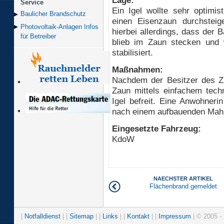
Service
Ein Igel wollte sehr optimis
Baulicher Brand­schutz
einen Eisenzaun durchsteig
Photovoltaik-Anlagen Infos
hierbei allerdings, dass der 
für Betreiber
blieb im Zaun stecken und
stabilisiert.
Maßnahmen:
Nachdem der Besitzer des 
Zaun mittels einfachem tec
Igel befreit. Eine Anwohneri
nach einem aufbauenden Mahl, 
Eingesetzte Fahrzeug:
KdoW
NAECHSTER ARTIKEL
Flächenbrand gemeldet
|
Notfalldienst
| |
Sitemap
| |
Links
| |
Kontakt
| |
Impressum
| © 2005 - 