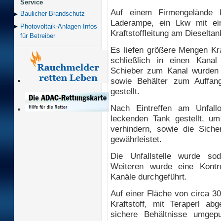
Service
Auf einem Firmengelände k
Baulicher Brand­schutz
Laderampe, ein Lkw mit ei
Photovoltaik-Anlagen Infos
Kraftstoffleitung am Dieseltan
für Betreiber
Es liefen größere Mengen Kra
schließlich in einen Kanal
Schieber zum Kanal wurden b
sowie Behälter zum Auffan
gestellt.
Nach Eintreffen am Unfall
leckenden Tank gestellt, um
verhindern, sowie die Siche
gewährleistet.
Die Unfallstelle wurde so
Weiteren wurde eine Kontr
Kanäle durchgeführt.
Auf einer Fläche von circa 3
Kraftstoff, mit Teraperl abg
sichere Behältnisse umgep