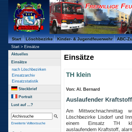
Freiwillige Feuerwehr der Kreisstadt Saarlouis -
Start
Löschbezirke
Kinder- & Jugendfeuerwehr
ABC-Z
Start
>
Einsätze
Aktuelles
Einsätze
Einsätze
nach Löschbezirken
TH klein
Einsatzarchiv
Einsatzstatistik
Steckbrief
Von: Al. Bernard
Portrait
Auslaufender Kraftstoff
Lust auf ...?
Am Mittwochnachmittag w
Löschbezirke Lisdorf und In
einem Einsatz TH kl
Erweiterte Volltextsuche
auslaufendem Kraftstoff, alarm