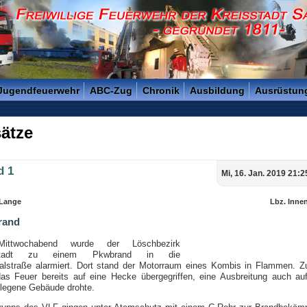
reisstadt Saarlouis - Gegründet 1811 -
 Jugendfeuerwehr
ABC-Zug
Chronik
Ausbildung
Ausrüstun
ätze
d 1
Mi, 16. Jan. 2019 21:2
 Lange
Lbz. Inne
rand
ttwochabend wurde der Löschbezirk
nstadt zu einem Pkwbrand in die
thalstraße alarmiert. Dort stand der Motorraum eines Kombis in Flammen. 
das Feuer bereits auf eine Hecke übergegriffen, eine Ausbreitung auch au
legene Gebäude drohte.