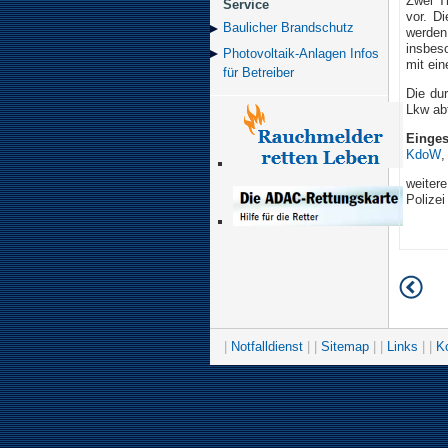
Zwei T
Service
vor. D
Baulicher Brand­schutz
werde
insbes
Photovoltaik-Anlagen Infos
mit ei
für Betreiber
Die du
Lkw abt
Einges
KdoW
weitere
Polizei
|
Notfalldienst
| |
Sitemap
| |
Links
| |
K