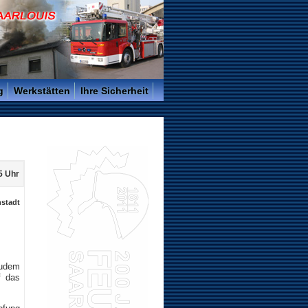
g
Werkstätten
Ihre Sicherheit
5 Uhr
nstadt
Zudem
f das