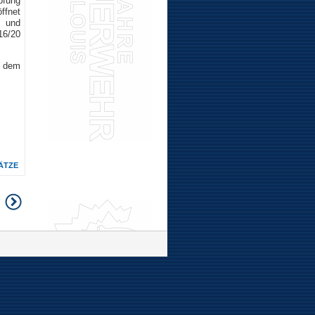
pfung
ffnet
e und
16/20
t dem
ÄTZE