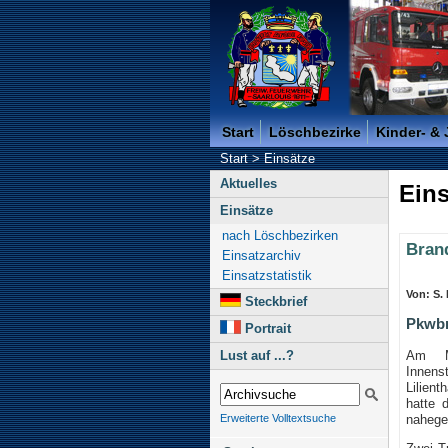
Freiwillige Feuerwehr der K
Start
Löschbezirke
Kinder- &
Start
>
Einsätze
Aktuelles
Eins
Einsätze
nach Löschbezirken
Bran
Einsatzarchiv
Einsatzstatistik
Von: S.
Steckbrief
Pkwb
Portrait
Am Mi
Lust auf ...?
Inne
Lilien
hatte 
nahege
Erweiterte Volltextsuche