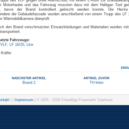
rupps des VLF gingen unter Atemschutz mit einem C-Rohr zur Brandbekäm
ie Motorhaube und das Fahrzeug mussten dazu mit dem Halligan Tool geö
n, bevor der Brand kontrolliert gelöscht werden konnte. Die Heck
ondere die Gebäudefassade wurden anschließend von einem Trupp des LF 
ner Wärmebildkamera überprüft.
rch den Brand verschmutzten Einsatzkleidungen und Materialien wurden mi
ransportiert.
etzte Fahrzeuge:
,
VLF
,
LF 16/20
,
Lkw
 Kräfte:
EINS
NAECHSTER ARTIKEL
ARTIKEL ZUVOR
Brand 2
TH klein
ontakt
| |
Impressum
| © 2005 - 2026 Freiwillige Feuerwehr Saarlouis