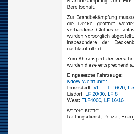
Brandbekämpfung zum Einsat
Bereitschaft.
Zur Brandbekämpfung musste 
die Decke geöffnet werd
vorhandene Glutnester abl
wurden vorsorglich abgestell
insbesondere der Deckenb
nachkontrolliert.
Zum Abtransport der verschmu
wurden diese entsprechend a
Eingesetzte Fahrzeuge:
KdoW Wehrführer
Innenstadt:
VLF
,
LF 16/20
,
Lk
Lisdorf:
LF 20/30
,
LF 8
West:
TLF4000
,
LF 16/16
weitere Kräfte:
Rettungsdienst, Polizei, Ener