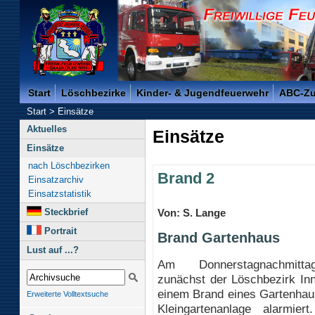
Freiwillige Feuerwehr der Kreisstadt Saarlouis -
Start
Löschbezirke
Kinder- & Jugendfeuerwehr
ABC-Z
Start
>
Einsätze
Aktuelles
Einsätze
Einsätze
nach Löschbezirken
Brand 2
Einsatzarchiv
Einsatzstatistik
Steckbrief
Von: S. Lange
Portrait
Brand Gartenhaus
Lust auf ...?
Am Donnerstagnachmitt
zunächst der Löschbezirk In
einem Brand eines Gartenhau
Erweiterte Volltextsuche
Kleingartenanlage alarmier