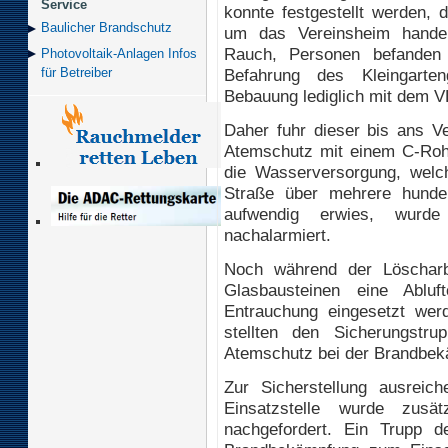
Service
konnte festgestellt werden,
Baulicher Brand­schutz
um das Vereinsheim handel
Rauch, Personen befanden
Photovoltaik-Anlagen Infos
Befahrung des Kleingarte
für Betreiber
Bebauung lediglich mit dem V
Daher fuhr dieser bis ans Ve
Atemschutz mit einem C-Roh
die Wasserversorgung, wel
Straße über mehrere hunde
aufwendig erwies, wurde
nachalarmiert.
Noch während der Löscharb
Glasbausteinen eine Abluf
Entrauchung eingesetzt wer
stellten den Sicherungstru
Atemschutz bei der Brandbek
Zur Sicherstellung ausreic
Einsatzstelle wurde zusä
nachgefordert. Ein Trupp 