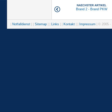
NAECHSTER ARTIKEL
Brand 2 - Brand PKW
|
Notfalldienst
| |
Sitemap
| |
Links
| |
Kontakt
| |
Impressum
| © 2005 - 