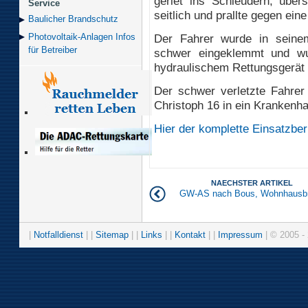
geriet ins Schleudern, über
Service
seitlich und prallte gegen eine
Baulicher Brand­schutz
Der Fahrer wurde in seine
Photovoltaik-Anlagen Infos
für Betreiber
schwer eingeklemmt und wu
hydraulischem Rettungsgerät 
Der schwer verletzte Fahre
Christoph 16 in ein Krankenha
Hier der komplette Einsatzber
NAECHSTER ARTIKEL
GW-AS nach Bous, Wohnhausb
|
Notfalldienst
| |
Sitemap
| |
Links
| |
Kontakt
| |
Impressum
| © 2005 - 