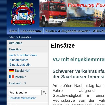
Freiwillige Feuerwehr der Kreisstadt Saarlouis -
Start
Löschbezirke
Kinder- & Jugendfeuerwehr
ABC-Z
Start
>
Einsätze
Aktuelles
Einsätze
Einsätze
nach Löschbezirken
VU mit eingeklemmte
Einsatzarchiv
Einsatzstatistik
Schwerer Verkehrsunfal
Steckbrief
der Saarlouiser Innenst
Portrait
Lust auf ...?
Am späten Nachmittag kam
Fahrer aufgrund e
Geschwindigkeit in einer
Erweiterte Volltextsuche
Rechtskurve von der Fah