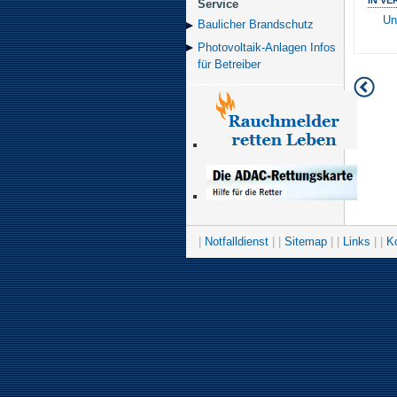
Service
Un
Baulicher Brand­schutz
Photovoltaik-Anlagen Infos
für Betreiber
|
Notfalldienst
| |
Sitemap
| |
Links
| |
K