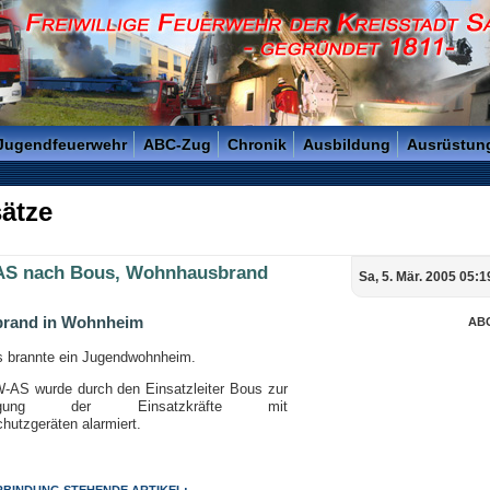
reisstadt Saarlouis - Gegründet 1811 -
 Jugendfeuerwehr
ABC-Zug
Chronik
Ausbildung
Ausrüstun
ätze
S nach Bous, Wohnhausbrand
Sa, 5. Mär. 2005 05:1
rand in Wohnheim
AB
s brannte ein Jugendwohnheim.
-AS wurde durch den Einsatzleiter Bous zur
orgung der Einsatzkräfte mit
hutzgeräten alarmiert.
ERBINDUNG STEHENDE ARTIKEL: