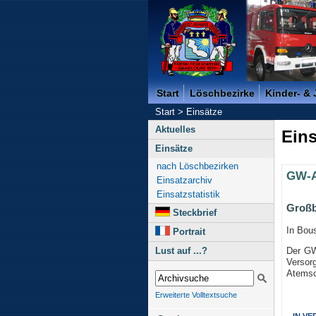
Freiwillige Feuerwehr der K
Start
Löschbezirke
Kinder- &
Start
>
Einsätze
Aktuelles
Eins
Einsätze
nach Löschbezirken
GW-A
Einsatzarchiv
Einsatzstatistik
Großb
Steckbrief
In Bou
Portrait
Der GW
Lust auf ...?
Vers
Atemsc
Erweiterte Volltextsuche
IN V