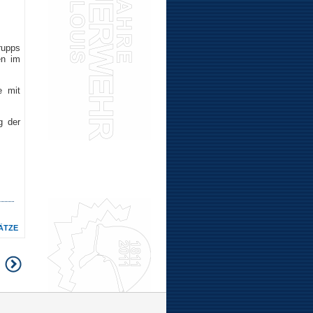
rupps
en im
e mit
g der
ÄTZE