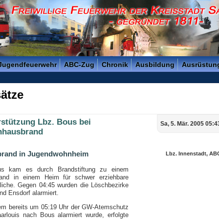
reisstadt Saarlouis - Gegründet 1811 -
 Jugendfeuerwehr
ABC-Zug
Chronik
Ausbildung
Ausrüstun
ätze
rstützung Lbz. Bous bei
Sa, 5. Mär. 2005 05:4
hausbrand
rand in Jugendwohnheim
Lbz. Innenstadt, A
us kam es durch Brandstiftung zu einem
and in einem Heim für schwer erziehbare
liche. Gegen 04:45 wurden die Löschbezirke
d Ensdorf alarmiert.
m bereits um 05:19 Uhr der GW-Atemschutz
arlouis nach Bous alarmiert wurde, erfolgte