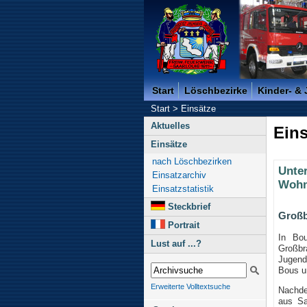
Freiwillige Feuerwehr der K
Start
Löschbezirke
Kinder- &
Start
>
Einsätze
Aktuelles
Eins
Einsätze
nach Löschbezirken
Unte
Einsatzarchiv
Wohn
Einsatzstatistik
Steckbrief
Großb
Portrait
In Bo
Lust auf ...?
Großbr
Jugend
Bous un
Erweiterte Volltextsuche
Nachde
aus Sa