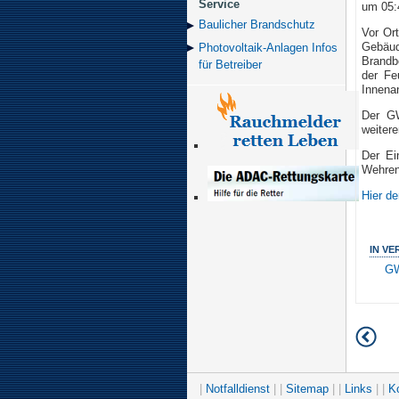
Service
um 05:4
Baulicher Brand­schutz
Vor Or
Gebäu
Photovoltaik-Anlagen Infos
Brandb
für Betreiber
der Fe
Innenan
Der GW
weiter
Der Ei
Wehren
Hier de
IN V
GW
|
Notfalldienst
| |
Sitemap
| |
Links
| |
K