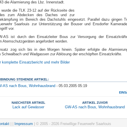
3 die Alarmierung des Lbz. Innenstadt.
t wurde die TLK 23-12 auf der Rückseite des
des zum Abdecken des Daches und zur
ekämpfung im Bereich des Dachstuhls eingesetzt. Parallel dazu gingen T
uerwehr Saarlouis zur Unterstützung der Bouser und Ensdorfer Kamerad
griff vor.
-AS ist durch den Einsatzleiter Bous zur Versorgung der Einsatzkräft
en Atemschutzgeräten angefordert worden.
nsatz zog sich bis in den Morgen hinein. Später erfolgte die Alarmierun
 Schwalbach und Wadgassen zur Ablösung der erschöpften Einsatzkräfte.
r komplette Einsatzbericht und mehr Bilder
ERBINDUNG STEHENDE ARTIKEL:
-AS nach Bous, Wohnhausbrand
- 05.03.2005 05:19
EINS
NAECHSTER ARTIKEL
ARTIKEL ZUVOR
Lack auf Gewässer
GW-AS nach Bous, Wohnhausbrand
ontakt
| |
Impressum
| © 2005 - 2026 Freiwillige Feuerwehr Saarlouis