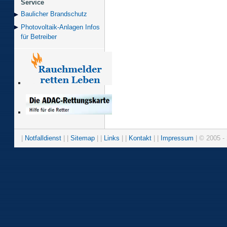
Service
Baulicher Brand­schutz
Photovoltaik-Anlagen Infos
für Betreiber
|
Notfalldienst
| |
Sitemap
| |
Links
| |
Kontakt
| |
Impressum
| © 2005 - 