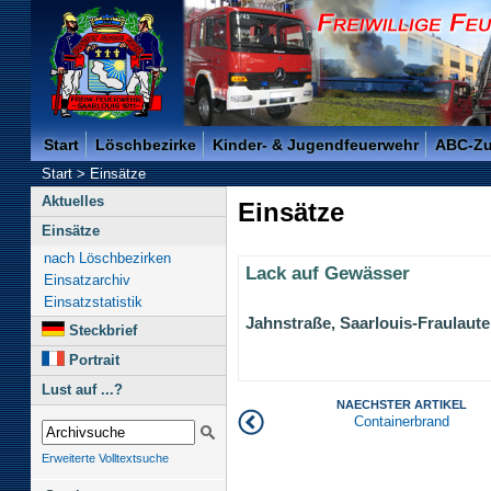
Freiwillige Feuerwehr der Kreisstadt Saarlouis -
Start
Löschbezirke
Kinder- & Jugendfeuerwehr
ABC-Z
Start
>
Einsätze
Aktuelles
Einsätze
Einsätze
nach Löschbezirken
Lack auf Gewässer
Einsatzarchiv
Einsatzstatistik
Jahnstraße, Saarlouis-Fraulaute
Steckbrief
Portrait
Lust auf ...?
NAECHSTER ARTIKEL
Containerbrand
Erweiterte Volltextsuche