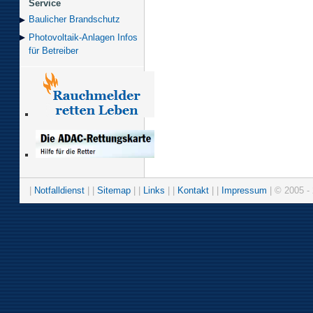
Service
Baulicher Brand­schutz
Photovoltaik-Anlagen Infos
für Betreiber
|
Notfalldienst
| |
Sitemap
| |
Links
| |
Kontakt
| |
Impressum
| © 2005 - 