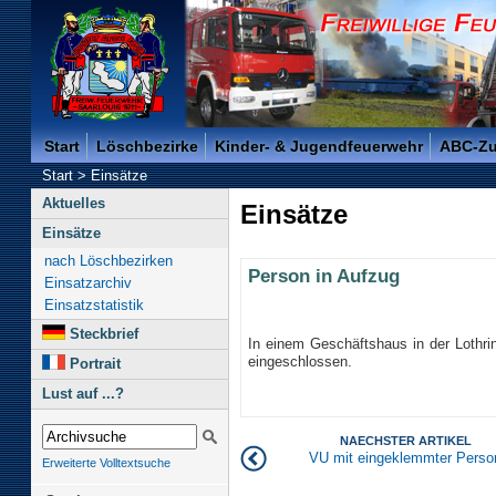
Freiwillige Feuerwehr der Kreisstadt Saarlouis -
Start
Löschbezirke
Kinder- & Jugendfeuerwehr
ABC-Z
Start
>
Einsätze
Aktuelles
Einsätze
Einsätze
nach Löschbezirken
Person in Aufzug
Einsatzarchiv
Einsatzstatistik
Steckbrief
In einem Geschäftshaus in der Lothr
eingeschlossen.
Portrait
Lust auf ...?
NAECHSTER ARTIKEL
VU mit eingeklemmter Perso
Erweiterte Volltextsuche