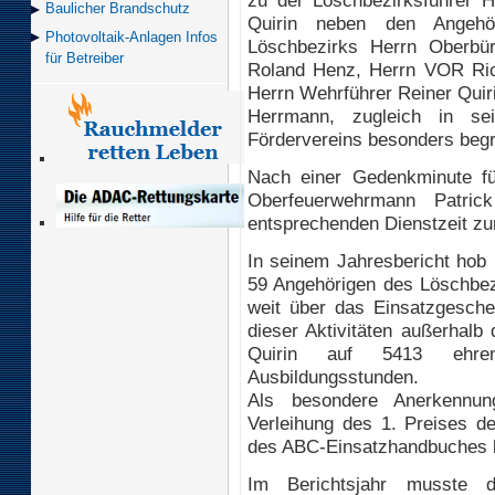
Baulicher Brand­schutz
Quirin neben den Angehö
Photovoltaik-Anlagen Infos
Löschbezirks Herrn Oberbür
für Betreiber
Roland Henz, Herrn VOR Ric
Herrn Wehrführer Reiner Quir
Herrmann, zugleich in sei
Fördervereins besonders beg
Nach einer Gedenkminute f
Oberfeuerwehrmann Patri
entsprechenden Dienstzeit z
In seinem Jahresbericht hob 
59 Angehörigen des Löschbezi
weit über das Einsatzgesch
dieser Aktivitäten außerhalb
Quirin auf 5413 ehrena
Ausbildungsstunden.
Als besondere Anerkennun
Verleihung des 1. Preises d
des ABC-Einsatzhandbuches 
Im Berichtsjahr musste 