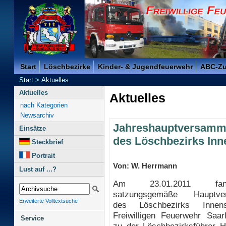
Freiwillige Feuerwehr der Kreisstadt Saarlouis -
Start
Löschbezirke
Kinder- & Jugendfeuerwehr
ABC-Z
Start
>
Aktuelles
Aktuelles
Aktuelles
nach Kategorien
Newsarchiv
Jahreshauptversamm
Einsätze
des Löschbezirks Inn
Steckbrief
Portrait
Von: W. Herrmann
Lust auf ...?
Am 23.01.2011 fa
satzungsgemäße Hauptve
Erweiterte Volltextsuche
des Löschbezirks Innen
Freiwilligen Feuerwehr Saarl
Service
zu der Löschbezirksführer H