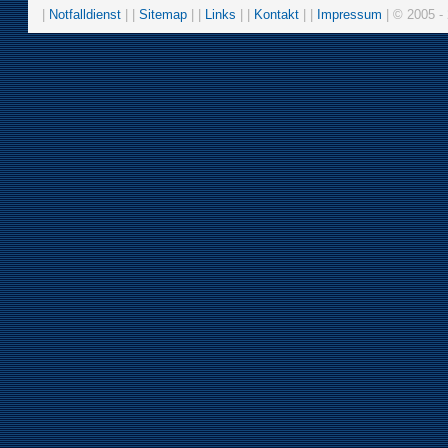
|
Notfalldienst
| |
Sitemap
| |
Links
| |
Kontakt
| |
Impressum
| © 2005 - 