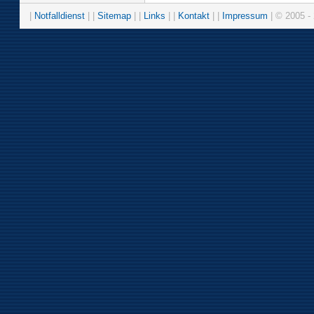
|
Notfalldienst
| |
Sitemap
| |
Links
| |
Kontakt
| |
Impressum
| © 2005 - 