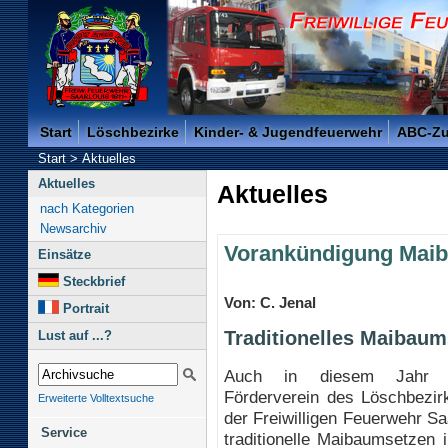
Freiwillige Feuerwehr der Kreisstadt Saarlouis -
Start
Löschbezirke
Kinder- & Jugendfeuerwehr
ABC-Z
Start
>
Aktuelles
Aktuelles
Aktuelles
nach Kategorien
Newsarchiv
Vorankündigung Mai
Einsätze
Steckbrief
Von: C. Jenal
Portrait
Traditionelles Maibaum
Lust auf ...?
Auch in diesem Jahr 
Förderverein des Löschbezir
Erweiterte Volltextsuche
der Freiwilligen Feuerwehr Sa
Service
traditionelle Maibaumsetzen i