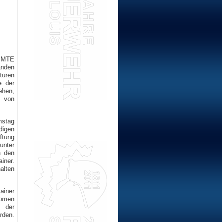
e MTE
änden
turen
e der
ehen,
n von
mstag
digen
ftung
unter
n den
iner.
alten
ainer
nomen
g der
rden.