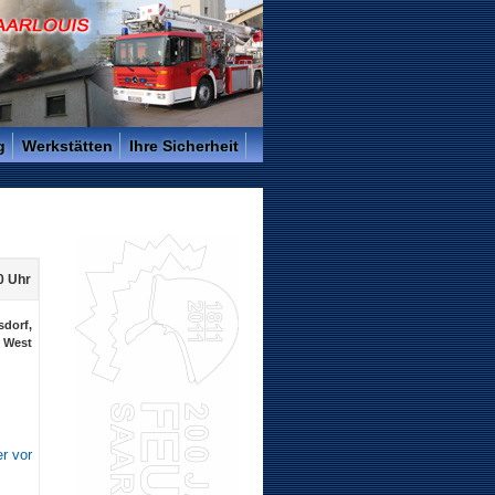
g
Werkstätten
Ihre Sicherheit
30 Uhr
sdorf,
West