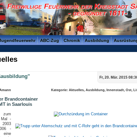
reisstadt Saarlouis - Gegründet 1811 -
 Jugendfeuerwehr
ABC-Zug
Chronik
Ausbildung
Ausrüstun
elles
ßausbildung"
Fr, 20. Mär. 2015 08:
 Amann
Kategorie: Aktuelles, Ausbildung, Innenstadt, Ost, Li
er Brandcontainer
MT in Saarlouis
ts zum
 Mal -
 2003
006 -
 eine