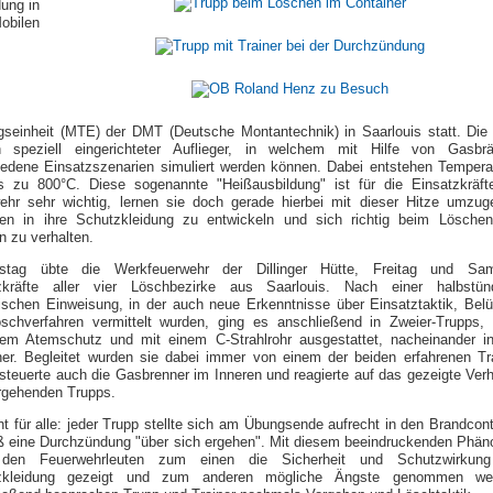
ung in
obilen
ngseinheit (MTE) der DMT (Deutsche Montantechnik) in Saarlouis statt. Di
n speziell eingerichteter Auflieger, in welchem mit Hilfe von Gasbr
iedene Einsatzszenarien simuliert werden können. Dabei entstehen Tempera
s zu 800°C. Diese sogenannte "Heißausbildung" ist für die Einsatzkräft
ehr sehr wichtig, lernen sie doch gerade hierbei mit dieser Hitze umzug
uen in ihre Schutzkleidung zu entwickeln und sich richtig beim Lösche
n zu verhalten.
rstag übte die Werkfeuerwehr der Dillinger Hütte, Freitag und Sa
zkräfte aller vier Löschbezirke aus Saarlouis. Nach einer halbstün
tischen Einweisung, in der auch neue Erkenntnisse über Einsatztaktik, Belü
schverfahren vermittelt wurden, ging es anschließend in Zweier-Trupps, 
em Atemschutz und mit einem C-Strahlrohr ausgestattet, nacheinander i
ner. Begleitet wurden sie dabei immer von einem der beiden erfahrenen Tra
steuerte auch die Gasbrenner im Inneren und reagierte auf das gezeigte Verh
rgehenden Trupps.
ht für alle: jeder Trupp stellte sich am Übungsende aufrecht in den Brandcont
eß eine Durchzündung "über sich ergehen". Mit diesem beeindruckenden Phä
e den Feuerwehrleuten zum einen die Sicherheit und Schutzwirkun
tzkleidung gezeigt und zum anderen mögliche Ängste genommen we