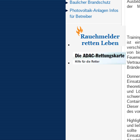
Ausbild
Baulicher Brand­schutz
der M
Photovoltaik-Anlagen Infos
für Betreiber
Traini
ist ei
versch
von bi
Feuerw
Vertra
Brände
Donne
Einsat
theore
und Lö
schwer
Contai
Dieser 
des vo
Highlig
und li
sollt
Einsa