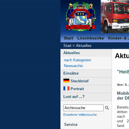
Freiwillige Feuerwehr der K
Start
Löschbezirke
Kinder- &
Start
>
Aktuelles
Aktuelles
Aktu
nach Kategorien
Newsarchiv
"Hei
Einsätze
Steckbrief
Von: S.
Portrait
Mobil
Lust auf ...?
der D
Berei
dritten
Erweiterte Volltextsuche
nach
und 2
Service
fand