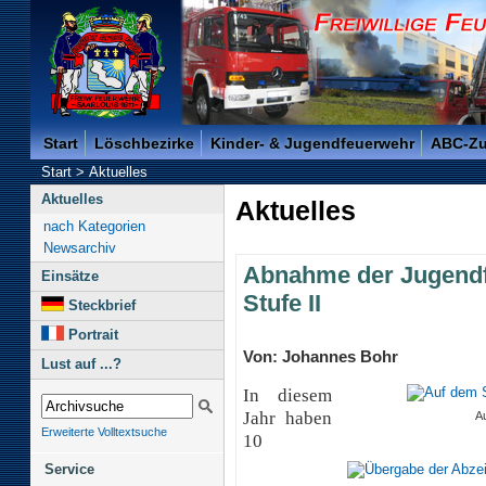
Freiwillige Feuerwehr der Kreisstadt Saarlouis -
Start
Löschbezirke
Kinder- & Jugendfeuerwehr
ABC-Z
Start
>
Aktuelles
Aktuelles
Aktuelles
nach Kategorien
Newsarchiv
Abnahme der Jugend
Einsätze
Stufe II
Steckbrief
Portrait
Von: Johannes Bohr
Lust auf ...?
In diesem
Jahr haben
Au
Erweiterte Volltextsuche
10
Service