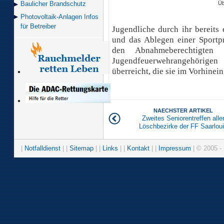
Üb
Baulicher Brand­schutz
Photovoltaik-Anlagen Infos
für Betreiber
Jugendliche durch ihr bereits
und das Ablegen einer Sportp
den Abnahmeberechtigten
Jugendfeuerwehrangehörig
überreicht, die sie im Vorhinei
NAECHSTER ARTIKEL
Zweites Seniorentreffen alle
Löschbezirke der FF Saarlou
|
Notfalldienst
| |
Sitemap
| |
Links
| |
Kontakt
| |
Impressum
| © 2005 - 