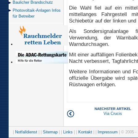
Baulicher Brand­schutz
Die Wahl fiel auf ein mitte
Photovoltaik-Anlagen Infos
mittellanges Fahrgestell mi
für Betreiber
Schiebetür auf der linken und
Als Sondersignalanlage f
Verwendung, der Warnba
Warndurchsagen.
Mit einer auffälligen Folienbe
Nacht verbessert, Tagfahrlicht
Weitere Informationen und F
offizielle Übergabe wird s
Rüstwagen erfolgen.
NAECHSTER ARTIKEL
Via Crucis
|
Notfalldienst
| |
Sitemap
| |
Links
| |
Kontakt
| |
Impressum
| © 2005 - 