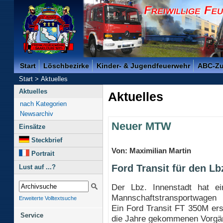
Freiwillige Feuerwehr der Kreisstadt Saarlouis -
Start
Löschbezirke
Kinder- & Jugendfeuerwehr
ABC-Z
Start
>
Aktuelles
Aktuelles
Aktuelles
nach Kategorien
Newsarchiv
Neuer MTW
Einsätze
Steckbrief
Von: Maximilian Martin
Portrait
Ford Transit für den Lb
Lust auf ...?
Der Lbz. Innenstadt hat e
Mannschaftstransportwagen
Erweiterte Volltextsuche
Ein Ford Transit FT 350M ers
Service
die Jahre gekommenen Vorgä