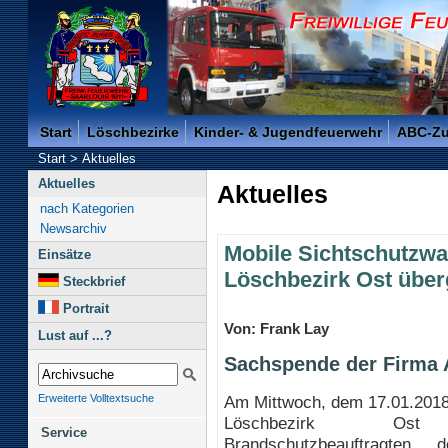
Freiwillige Feuerwehr der Kreisstadt Saarlouis -
Start
Löschbezirke
Kinder- & Jugendfeuerwehr
ABC-Z
Start
>
Aktuelles
Aktuelles
Aktuelles
nach Kategorien
Newsarchiv
Mobile Sichtschutzw
Einsätze
Löschbezirk Ost übe
Steckbrief
Portrait
Von: Frank Lay
Lust auf ...?
Sachspende der Firma 
Am Mittwoch, dem 17.01.2018
Erweiterte Volltextsuche
Löschbezirk O
Service
Brandschutzbeauftragten 