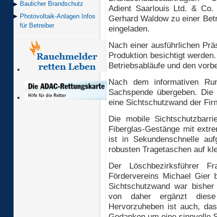
Baulicher Brand­schutz
Adient Saarlouis Ltd. & Co.
Photovoltaik-Anlagen Infos
Gerhard Waldow zu einer Betr
für Betreiber
eingeladen.
Nach einer ausführlichen Prä
Produktion besichtigt werden
Betriebsabläufe und den vorb
Nach dem informativen Ru
Sachspende übergeben. Die F
eine Sichtschutzwand der Fir
Die mobile Sichtschutzbarri
Fiberglas-Gestänge mit extr
ist in Sekundenschnelle auf
robusten Tragetaschen auf kl
Der Löschbezirksführer F
Fördervereins Michael Gier 
Sichtschutzwand war bisher
von daher ergänzt diese
Hervorzuheben ist auch, dass
Gedanken um eine sinnvolle