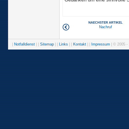
NAECHSTER ARTIKEL
Nachruf
|
Notfalldienst
| |
Sitemap
| |
Links
| |
Kontakt
| |
Impressum
| © 2005 - 