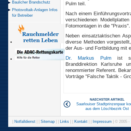
Baulicher Brand­schutz
Pulm teil.
Photovoltaik-Anlagen Infos
Nach einem Einführungsvortr
für Betreiber
verschiedenen Modellplatte
Fotomontagen in die "Praxis".
Neben einsatztaktischen Asp
diverse Methoden vorgestellt,
der Aus- und Fortbildung mit 
Dr. Markus Pulm
ist ste
Branddirektion Karlsruhe 
renommierter Referent. Bekan
Vorträge "Falsche Taktik - G
NAECHSTER ARTIKEL
Saarlouiser Stadtprinzenpaar k
aus dem Löschbezirk Ost
|
Notfalldienst
| |
Sitemap
| |
Links
| |
Kontakt
| |
Impressum
| © 2005 - 