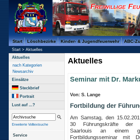
Freiwillige Feuerwehr der Kreisstadt Saarlouis -
Start
Löschbezirke
Kinder- & Jugendfeuerwehr
ABC-Z
Start
>
Aktuelles
Aktuelles
Aktuelles
nach Kategorien
Newsarchiv
Seminar mit Dr. Mar
Einsätze
Steckbrief
Von: S. Lange
Portrait
Fortbildung der Führun
Lust auf ...?
Am Samstag, den 15.02.20
30 Führungskräfte der 
Erweiterte Volltextsuche
Saarlouis an einem gan
Service
Fortbildungsseminar mit 