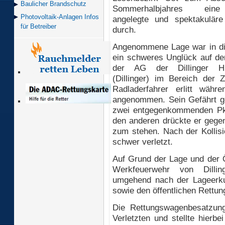
Baulicher Brand­schutz
Sommerhalbjahres ein
Photovoltaik-Anlagen Infos
angelegte und spektakulär
für Betreiber
durch.
Angenommene Lage war in d
ein schweres Unglück auf d
der AG der Dillinger Hü
(Dillinger) im Bereich der
Radladerfahrer erlitt währ
angenommen. Sein Gefährt ger
zwei entgegenkommenden Pkws
den anderen drückte er gegen
zum stehen. Nach der Kollis
schwer verletzt.
Auf Grund der Lage und der Ör
Werkfeuerwehr von Dillin
umgehend nach der Lageerku
sowie den öffentlichen Rettun
Die Rettungswagenbesatzung 
Verletzten und stellte hierb