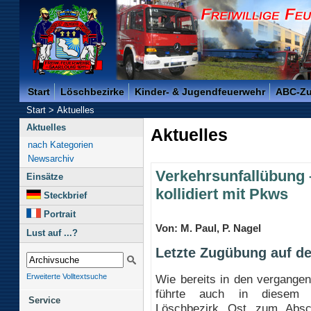
Freiwillige Feuerwehr der Kreisstadt Saarlouis -
Start
Löschbezirke
Kinder- & Jugendfeuerwehr
ABC-Z
Start
>
Aktuelles
Aktuelles
Aktuelles
nach Kategorien
Newsarchiv
Verkehrsunfallübung 
Einsätze
kollidiert mit Pkws
Steckbrief
Portrait
Von: M. Paul, P. Nagel
Lust auf ...?
Letzte Zugübung auf de
Wie bereits in den vergange
Erweiterte Volltextsuche
führte auch in diesem 
Service
Löschbezirk Ost zum Absc