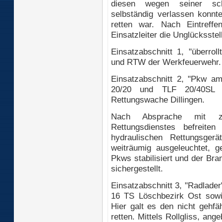
diesen wegen seiner schle
selbständig verlassen konnt
retten war. Nach Eintreffen
Einsatzleiter die Unglücksstell
Einsatzabschnitt 1, "überr
und RTW der Werkfeuerwehr.
Einsatzabschnitt 2, "Pkw a
20/20 und TLF 20/40SL 
Rettungswache Dillingen.
Nach Absprache mit z
Rettungsdienstes befreite
hydraulischen Rettungsgerä
weiträumig ausgeleuchtet, g
Pkws stabilisiert und der Br
sichergestellt.
Einsatzabschnitt 3, "Radlad
16 TS Löschbezirk Ost sow
Hier galt es den nicht gehf
retten. Mittels Rollgliss, ang