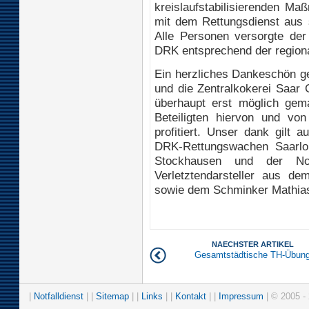
kreislaufstabilisierenden M
mit dem Rettungsdienst aus s
Alle Personen versorgte de
DRK entsprechend der regional
Ein herzliches Dankeschön ge
und die Zentralkokerei Saar
überhaupt erst möglich gema
Beteiligten hiervon und vo
profitiert. Unser dank gilt 
DRK-Rettungswachen Saarlou
Stockhausen und der Not
Verletztendarsteller aus d
sowie dem Schminker Mathia
NAECHSTER ARTIKEL
Gesamtstädtische TH-Übun
|
Notfalldienst
| |
Sitemap
| |
Links
| |
Kontakt
| |
Impressum
| © 2005 - 