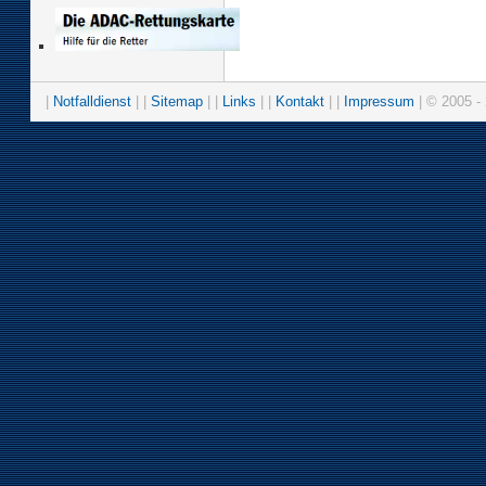
|
Notfalldienst
| |
Sitemap
| |
Links
| |
Kontakt
| |
Impressum
| © 2005 - 