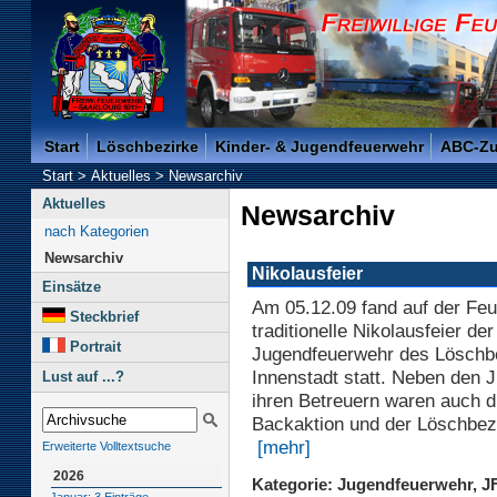
Freiwillige Feuerwehr der Kreisstadt Saarlouis -
Start
Löschbezirke
Kinder- & Jugendfeuerwehr
ABC-Z
Start
>
Aktuelles
>
Newsarchiv
Aktuelles
Newsarchiv
nach Kategorien
Newsarchiv
Nikolausfeier
Einsätze
Am 05.12.09 fand auf der Fe
Steckbrief
traditionelle Nikolausfeier der
Portrait
Jugendfeuerwehr des Löschb
Innenstadt statt. Neben den 
Lust auf ...?
ihren Betreuern waren auch di
Backaktion und der Löschbezi
[mehr]
Erweiterte Volltextsuche
2026
Kategorie: Jugendfeuerwehr, J