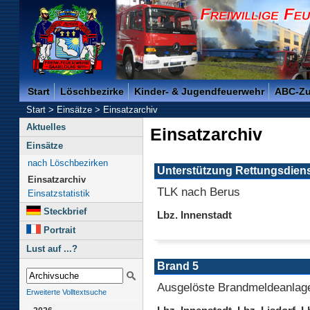
Freiwillige Feuerwehr der Kreisstadt Saarlouis -
Start
Löschbezirke
Kinder- & Jugendfeuerwehr
ABC-Z
Start
>
Einsätze
>
Einsatzarchiv
Aktuelles
Einsatzarchiv
Einsätze
nach Löschbezirken
Unterstützung Rettungsdien
Einsatzarchiv
TLK nach Berus
Einsatzstatistik
Steckbrief
Lbz. Innenstadt
Portrait
Lust auf ...?
Brand 5
Ausgelöste Brandmeldeanlag
Erweiterte Volltextsuche