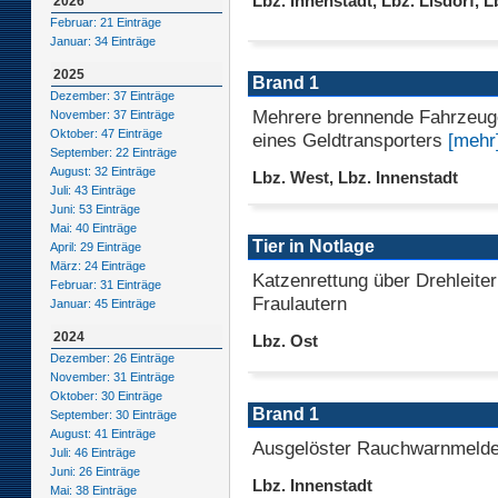
Lbz. Innenstadt, Lbz. Lisdorf, 
2026
Februar: 21 Einträge
Januar: 34 Einträge
2025
Brand 1
Dezember: 37 Einträge
Mehrere brennende Fahrzeuge
November: 37 Einträge
Oktober: 47 Einträge
eines Geldtransporters
[mehr
September: 22 Einträge
August: 32 Einträge
Lbz. West, Lbz. Innenstadt
Juli: 43 Einträge
Juni: 53 Einträge
Mai: 40 Einträge
Tier in Notlage
April: 29 Einträge
März: 24 Einträge
Katzenrettung über Drehleiter
Februar: 31 Einträge
Fraulautern
Januar: 45 Einträge
2024
Lbz. Ost
Dezember: 26 Einträge
November: 31 Einträge
Oktober: 30 Einträge
Brand 1
September: 30 Einträge
August: 41 Einträge
Ausgelöster Rauchwarnmelder
Juli: 46 Einträge
Juni: 26 Einträge
Lbz. Innenstadt
Mai: 38 Einträge