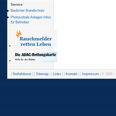
Service
Baulicher Brand­schutz
Photovoltaik-Anlagen Infos
für Betreiber
|
Notfalldienst
| |
Sitemap
| |
Links
| |
Kontakt
| |
Impressum
| © 2005 - 