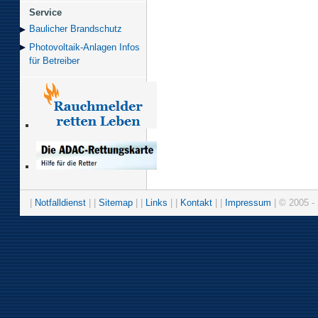
Service
Baulicher Brand­schutz
Photovoltaik-Anlagen Infos
für Betreiber
|
Notfalldienst
| |
Sitemap
| |
Links
| |
Kontakt
| |
Impressum
| © 2005 - 