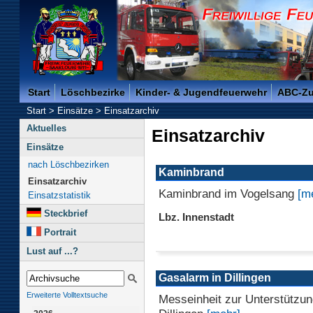
Freiwillige Feuerwehr der Kreisstadt Saarlouis -
Start
Löschbezirke
Kinder- & Jugendfeuerwehr
ABC-Z
Start
>
Einsätze
>
Einsatzarchiv
Aktuelles
Einsatzarchiv
Einsätze
nach Löschbezirken
Kaminbrand
Einsatzarchiv
Kaminbrand im Vogelsang
[m
Einsatzstatistik
Steckbrief
Lbz. Innenstadt
Portrait
Lust auf ...?
Gasalarm in Dillingen
Erweiterte Volltextsuche
Messeinheit zur Unterstützu