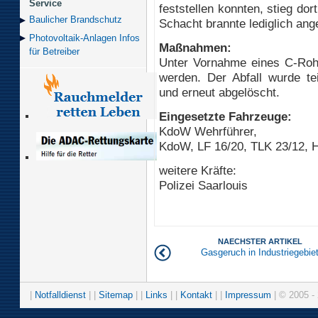
Service
feststellen konnten, stieg do
Baulicher Brand­schutz
Schacht brannte lediglich an
Photovoltaik-Anlagen Infos
Maßnahmen:
für Betreiber
Unter Vornahme eines C-Rohr
werden. Der Abfall wurde te
und erneut abgelöscht.
Eingesetzte Fahrzeuge:
KdoW Wehrführer,
KdoW, LF 16/20, TLK 23/12, 
weitere Kräfte:
Polizei Saarlouis
NAECHSTER ARTIKEL
Gasgeruch in Industriegebie
|
Notfalldienst
| |
Sitemap
| |
Links
| |
Kontakt
| |
Impressum
| © 2005 - 