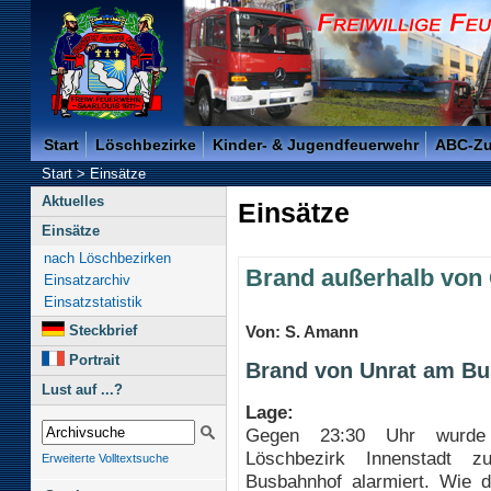
Freiwillige Feuerwehr der Kreisstadt Saarlouis -
Start
Löschbezirke
Kinder- & Jugendfeuerwehr
ABC-Z
Start
>
Einsätze
Aktuelles
Einsätze
Einsätze
nach Löschbezirken
Brand außerhalb von
Einsatzarchiv
Einsatzstatistik
Steckbrief
Von: S. Amann
Portrait
Brand von Unrat am B
Lust auf ...?
Lage:
Gegen 23:30 Uhr wurde
Löschbezirk Innenstadt 
Erweiterte Volltextsuche
Busbahnhof alarmiert. Wie di