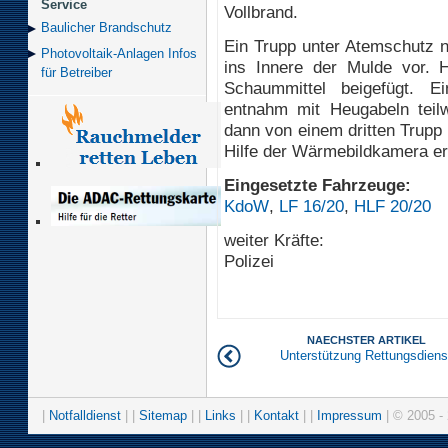
Service
Vollbrand.
Baulicher Brand­schutz
Ein Trupp unter Atemschutz n
Photovoltaik-Anlagen Infos
ins Innere der Mulde vor. 
für Betreiber
Schaummittel beigefügt. E
entnahm mit Heugabeln teilw
dann von einem dritten Trupp
Hilfe der Wärmebildkamera er
Eingesetzte Fahrzeuge:
KdoW
,
LF 16/20
,
HLF 20/20
weiter Kräfte:
Polizei
NAECHSTER ARTIKEL
Unterstützung Rettungsdiens
|
Notfalldienst
| |
Sitemap
| |
Links
| |
Kontakt
| |
Impressum
| © 2005 - 