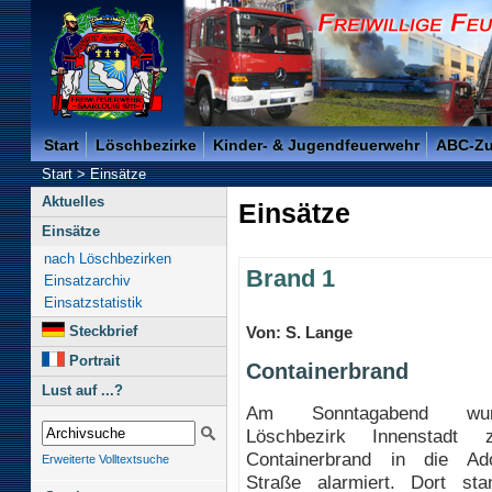
Freiwillige Feuerwehr der Kreisstadt Saarlouis -
Start
Löschbezirke
Kinder- & Jugendfeuerwehr
ABC-Z
Start
>
Einsätze
Aktuelles
Einsätze
Einsätze
nach Löschbezirken
Brand 1
Einsatzarchiv
Einsatzstatistik
Steckbrief
Von: S. Lange
Portrait
Containerbrand
Lust auf ...?
Am Sonntagabend wu
Löschbezirk Innenstadt
Containerbrand in die Adol
Erweiterte Volltextsuche
Straße alarmiert. Dort st