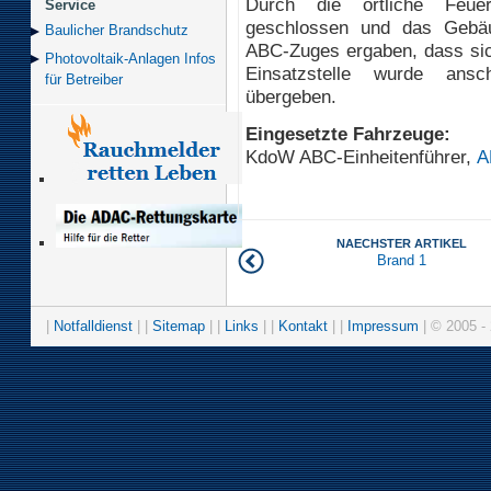
Durch die örtliche Feue
Service
geschlossen und das Gebäu
Baulicher Brand­schutz
ABC-Zuges ergaben, dass sic
Photovoltaik-Anlagen Infos
Einsatzstelle wurde ansc
für Betreiber
übergeben.
Eingesetzte Fahrzeuge:
KdoW ABC-Einheitenführer,
A
NAECHSTER ARTIKEL
Brand 1
|
Notfalldienst
| |
Sitemap
| |
Links
| |
Kontakt
| |
Impressum
| © 2005 - 