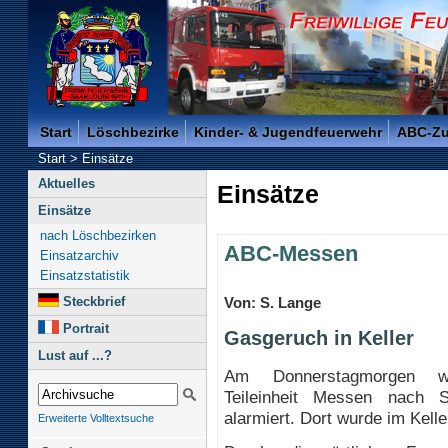
Freiwillige Feuerwehr der Kreisstadt Saarlouis -
Start
Löschbezirke
Kinder- & Jugendfeuerwehr
ABC-Z
Start
>
Einsätze
Aktuelles
Einsätze
Einsätze
nach Löschbezirken
ABC-Messen
Einsatzarchiv
Einsatzstatistik
Steckbrief
Von: S. Lange
Portrait
Gasgeruch in Keller
Lust auf ...?
Am Donnerstagmorgen w
Teileinheit Messen nach 
alarmiert. Dort wurde im Kell
Erweiterte Volltextsuche