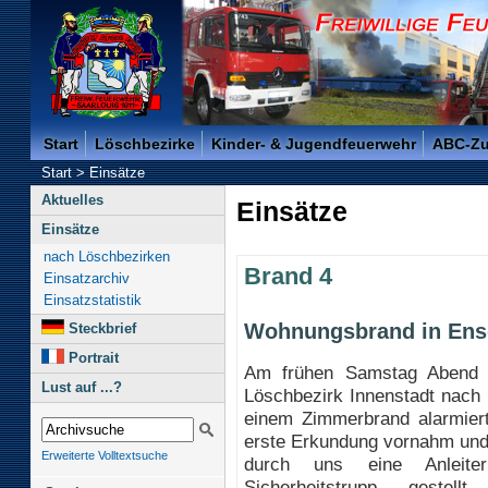
Freiwillige Feuerwehr der Kreisstadt Saarlouis -
Start
Löschbezirke
Kinder- & Jugendfeuerwehr
ABC-Z
Start
>
Einsätze
Aktuelles
Einsätze
Einsätze
nach Löschbezirken
Brand 4
Einsatzarchiv
Einsatzstatistik
Wohnungsbrand in Ens
Steckbrief
Portrait
Am frühen Samstag Abend 
Lust auf ...?
Löschbezirk Innenstadt nach
einem Zimmerbrand alarmier
erste Erkundung vornahm und 
Erweiterte Volltextsuche
durch uns eine Anleite
Sicherheitstrupp geste