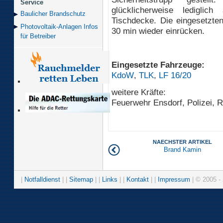
Service
glücklicherweise lediglic
Baulicher Brand­schutz
Tischdecke. Die eingesetzten
Photovoltaik-Anlagen Infos
30 min wieder einrücken.
für Betreiber
Eingesetzte Fahrzeuge:
KdoW
,
TLK
,
LF 16/20
weitere Kräfte:
Feuerwehr Ensdorf, Polizei, R
NAECHSTER ARTIKEL
Brand Kamin
|
Notfalldienst
| |
Sitemap
| |
Links
| |
Kontakt
| |
Impressum
| © 2005 - 