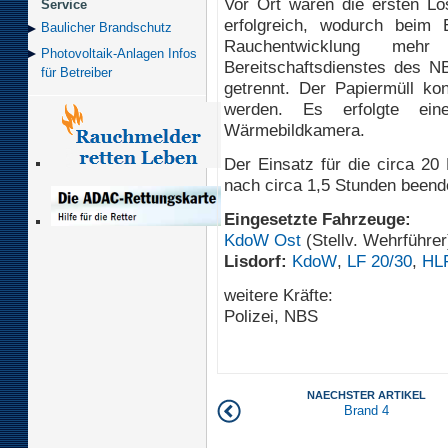
Vor Ort waren die ersten Lö
Service
erfolgreich, wodurch beim E
Baulicher Brand­schutz
Rauchentwicklung mehr
Photovoltaik-Anlagen Infos
Bereitschaftsdienstes des 
für Betreiber
getrennt. Der Papiermüll ko
werden. Es erfolgte ein
Wärmebildkamera.
Der Einsatz für die circa 20
nach circa 1,5 Stunden beend
Eingesetzte Fahrzeuge:
KdoW Ost
(Stellv. Wehrführer
Lisdorf:
KdoW
,
LF 20/30
,
HL
weitere Kräfte:
Polizei, NBS
NAECHSTER ARTIKEL
Brand 4