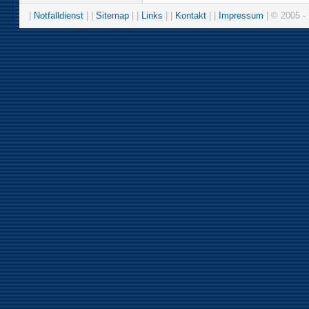
|
Notfalldienst
| |
Sitemap
| |
Links
| |
Kontakt
| |
Impressum
| © 2005 - 