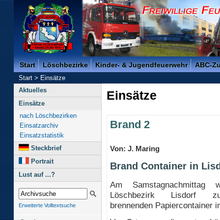
Freiwillige Feuerwehr der Kreisstadt Saarlouis -
Start
Löschbezirke
Kinder- & Jugendfeuerwehr
ABC-Z
Start
>
Einsätze
Aktuelles
Einsätze
Einsätze
nach Löschbezirken
Brand 2
Einsatzarchiv
Einsatzstatistik
Steckbrief
Von: J. Maring
Portrait
Brand Container in Lisd
Lust auf ...?
Am Samstagnachmittag w
Löschbezirk Lisdorf 
brennenden Papiercontainer in 
Erweiterte Volltextsuche