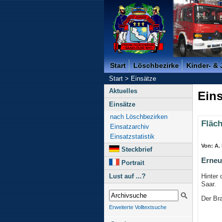
Freiwillige Feuerwehr der K
Start
Löschbezirke
Kinder- &
Start
>
Einsätze
Aktuelles
Eins
Einsätze
nach Löschbezirken
Fläc
Einsatzarchiv
Einsatzstatistik
Von: A.
Steckbrief
Erneu
Portrait
Hinter
Lust auf ...?
Saar.
Der Br
Erweiterte Volltextsuche