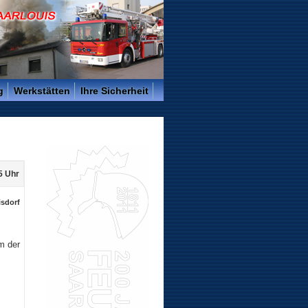
g
Werkstätten
Ihre Sicherheit
55 Uhr
isdorf
m der