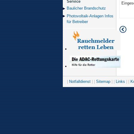
Service
Einges
Baulicher Brand­schutz
Photovoltaik-Anlagen Infos
für Betreiber
|
Notfalldienst
| |
Sitemap
| |
Links
| |
K