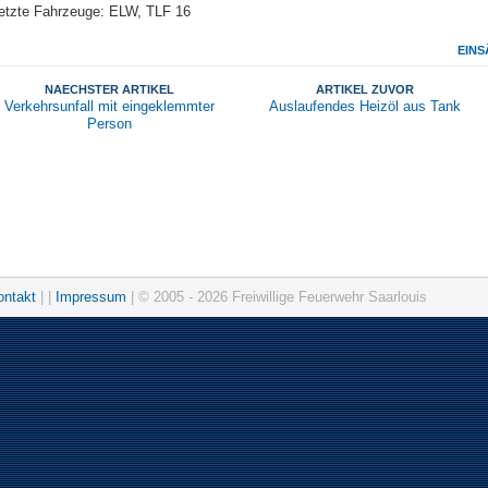
etzte Fahrzeuge: ELW, TLF 16
EINS
NAECHSTER ARTIKEL
ARTIKEL ZUVOR
Verkehrsunfall mit eingeklemmter
Auslaufendes Heizöl aus Tank
Person
ontakt
| |
Impressum
| © 2005 - 2026 Freiwillige Feuerwehr Saarlouis