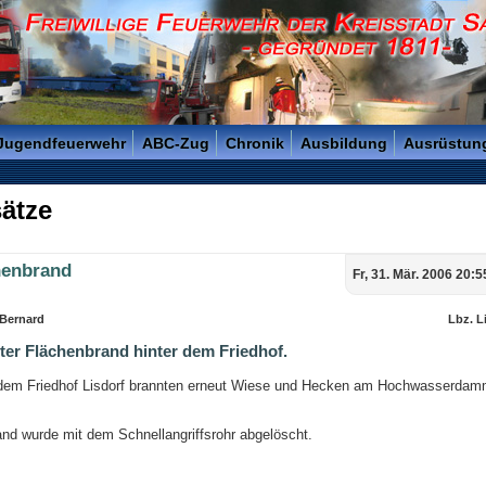
reisstadt Saarlouis - Gegründet 1811 -
 Jugendfeuerwehr
ABC-Zug
Chronik
Ausbildung
Ausrüstun
ätze
henbrand
Fr, 31. Mär. 2006 20:
 Bernard
Lbz. L
ter Flächenbrand hinter dem Friedhof.
 dem Friedhof Lisdorf brannten erneut Wiese und Hecken am Hochwasserdam
and wurde mit dem Schnellangriffsrohr abgelöscht.