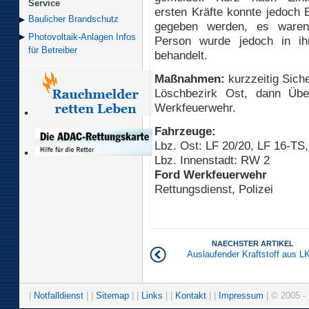
Service
ersten Kräfte konnte jedoch
Baulicher Brand­schutz
gegeben werden, es waren
Photovoltaik-Anlagen Infos
Person wurde jedoch in i
für Betreiber
behandelt.
Maßnahmen:
kurzzeitig Sich
Löschbezirk Ost, dann Übe
Werkfeuerwehr.
Fahrzeuge:
Lbz. Ost: LF 20/20, LF 16-T
Lbz. Innenstadt: RW 2
Ford Werkfeuerwehr
Rettungsdienst, Polizei
NAECHSTER ARTIKEL
Auslaufender Kraftstoff aus 
|
Notfalldienst
| |
Sitemap
| |
Links
| |
Kontakt
| |
Impressum
| © 2005 - 