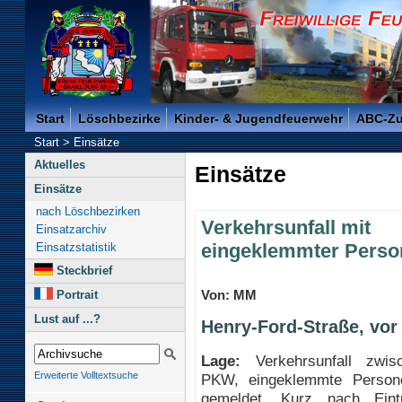
Freiwillige Feuerwehr der Kreisstadt Saarlouis -
Start
Löschbezirke
Kinder- & Jugendfeuerwehr
ABC-Z
Start
>
Einsätze
Aktuelles
Einsätze
Einsätze
nach Löschbezirken
Verkehrsunfall mit
Einsatzarchiv
eingeklemmter Perso
Einsatzstatistik
Steckbrief
Von: MM
Portrait
Lust auf ...?
Henry-Ford-Straße, vo
Lage:
Verkehrsunfall zwis
Erweiterte Volltextsuche
PKW, eingeklemmte Person
gemeldet. Kurz nach Eint