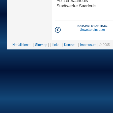
Polizei Saarlouis
Stadtwerke Saarlouis
NAECHSTER ARTIKEL
Unwettereinsätze
|
Notfalldienst
| |
Sitemap
| |
Links
| |
Kontakt
| |
Impressum
| © 2005 - 