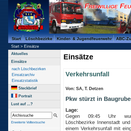
Freiwillige Feuerwehr der Kreisstadt Saarlouis -
Start
Löschbezirke
Kinder- & Jugendfeuerwehr
ABC-Z
Start
>
Einsätze
Aktuelles
Einsätze
Einsätze
nach Löschbezirken
Verkehrsunfall
Einsatzarchiv
Einsatzstatistik
Steckbrief
Von: SA, T. Detzen
Portrait
Pkw stürzt in Baugrube
Lust auf ...?
Lage:
Gegen 09:45 Uhr wur
Löschbezirke Innenstadt und
Erweiterte Volltextsuche
einem Verkehrsunfall mit ei