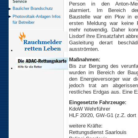
Service
Person in den Anton-Merz
Baulicher Brand­schutz
alarmiert. Im Bereich de
Baustelle war ein Pkw in e
Photovoltaik-Anlagen Infos
ersten Meldung war keine 
für Betreiber
mehr notwendig. Daher kon
Lisdorf ihre Einsatzfahrt ab
Gasleitung derart beschä
ausströmten.
Maßnahmen:
Bis zur Bergung des verunfa
wurden im Bereich der Bau
den Energieversorger war di
jedoch trat am abgerissen
restliches Erdgas aus. Eine E
Eingesetzte Fahrzeuge:
KdoW Wehrführer
HLF 20/20, GW-G1 (z.Z. dort
weitere Kräfte:
Rettungsdienst Saarlouis