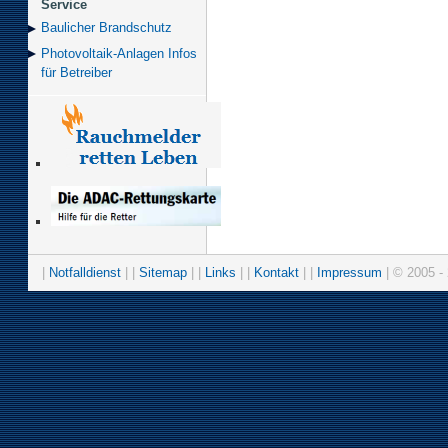
Service
Baulicher Brand­schutz
Photovoltaik-Anlagen Infos
für Betreiber
|
Notfalldienst
| |
Sitemap
| |
Links
| |
Kontakt
| |
Impressum
| © 2005 - 