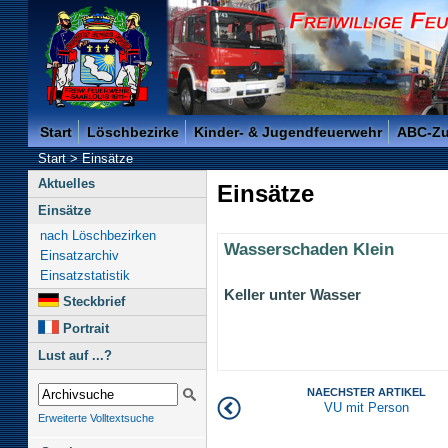
Freiwillige Feuerwehr der Kreisstadt Saarlouis -
Start
Löschbezirke
Kinder- & Jugendfeuerwehr
ABC-Z
Start
>
Einsätze
Aktuelles
Einsätze
Einsätze
nach Löschbezirken
Wasserschaden Klein
Einsatzarchiv
Einsatzstatistik
Keller unter Wasser
Steckbrief
Portrait
Lust auf ...?
NAECHSTER ARTIKEL
VU mit Person
Erweiterte Volltextsuche