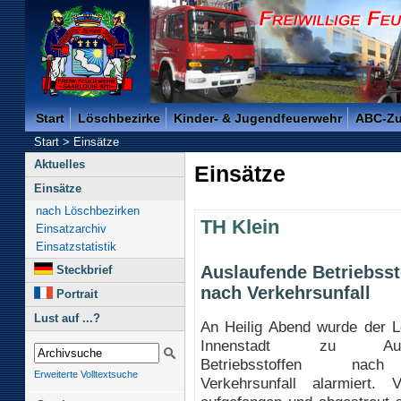
Freiwillige Feuerwehr der Kreisstadt Saarlouis -
Start
Löschbezirke
Kinder- & Jugendfeuerwehr
ABC-Z
Start
>
Einsätze
Aktuelles
Einsätze
Einsätze
nach Löschbezirken
TH Klein
Einsatzarchiv
Einsatzstatistik
Auslaufende Betriebsst
Steckbrief
nach Verkehrsunfall
Portrait
Lust auf ...?
An Heilig Abend wurde der L
Innenstadt zu Ausla
Betriebsstoffen nac
Erweiterte Volltextsuche
Verkehrsunfall alarmiert.