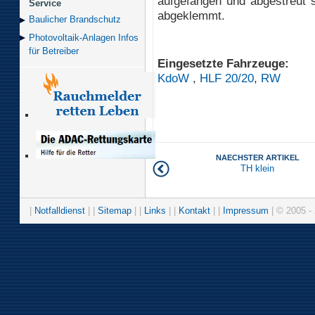
aufgefangen und abgestreut s
Service
abgeklemmt.
Baulicher Brand­schutz
Photovoltaik-Anlagen Infos
für Betreiber
Eingesetzte Fahrzeuge:
KdoW
,
HLF 20/20
,
RW
NAECHSTER ARTIKEL
TH klein
|
Notfalldienst
| |
Sitemap
| |
Links
| |
Kontakt
| |
Impressum
| © 2005 - 