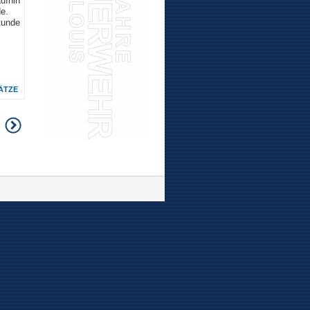
aufhin
e.
tunde
ÄTZE