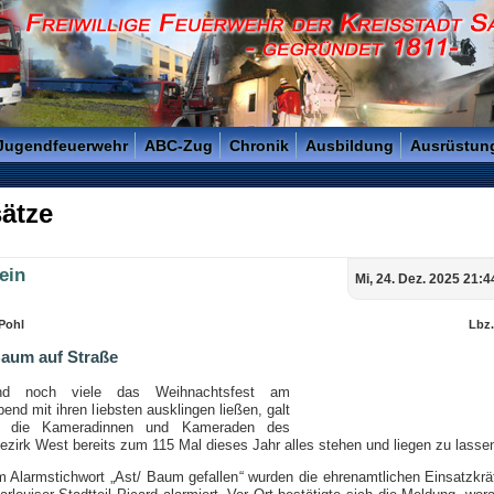
reisstadt Saarlouis - Gegründet 1811 -
 Jugendfeuerwehr
ABC-Zug
Chronik
Ausbildung
Ausrüstun
ätze
ein
Mi, 24. Dez. 2025 21:4
 Pohl
Lbz
Baum auf Straße
nd noch viele das Weihnachtsfest am
bend mit ihren liebsten ausklingen ließen, galt
r die Kameradinnen und Kameraden des
zirk West bereits zum 115 Mal dieses Jahr alles stehen und liegen zu lasse
m Alarmstichwort „Ast/ Baum gefallen“ wurden die ehrenamtlichen Einsatzkräf