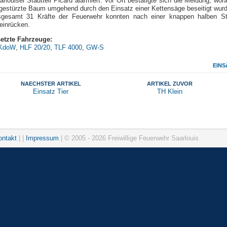
rlouiser Stadtteil Picard alarmiert. Vor Ort bestätigte sich die Meldung, wor
gestürzte Baum umgehend durch den Einsatz einer Kettensäge beseitigt wurd
sgesamt 31 Kräfte der Feuerwehr konnten nach einer knappen halben S
einrücken.
etzte Fahrzeuge:
KdoW
,
HLF 20/20
,
TLF 4000
,
GW-S
EINS
NAECHSTER ARTIKEL
ARTIKEL ZUVOR
Einsatz Tier
TH Klein
ontakt
| |
Impressum
| © 2005 - 2026 Freiwillige Feuerwehr Saarlouis