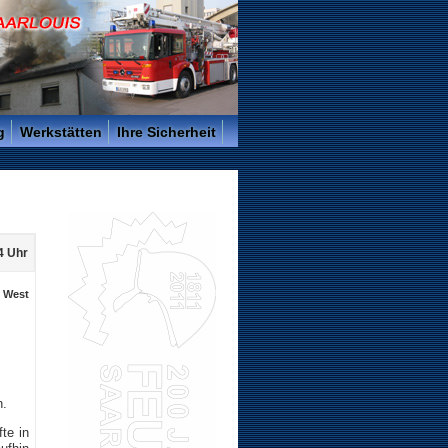
g
Werkstätten
Ihre Sicherheit
4 Uhr
. West
n.
te in