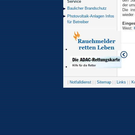
den Saa
Service
der um
Baulicher Brand­schutz
Die in
wieder 
Photovoltaik-Anlagen Infos
für Betreiber
Einges
West:
|
Notfalldienst
| |
Sitemap
| |
Links
| |
K