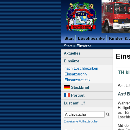
Freiwillige Feuerwehr der K
Start
Löschbezirke
Kinder- &
Start
>
Einsätze
Aktuelles
Eins
Einsätze
nach Löschbezirken
TH kl
Einsatzarchiv
Einsatzstatistik
Von: L.
Steckbrief
Ast/ 
Portrait
Währe
Lust auf ...?
Heiliga
es fü
Löschbe
Erweiterte Volltextsuche
Mit de