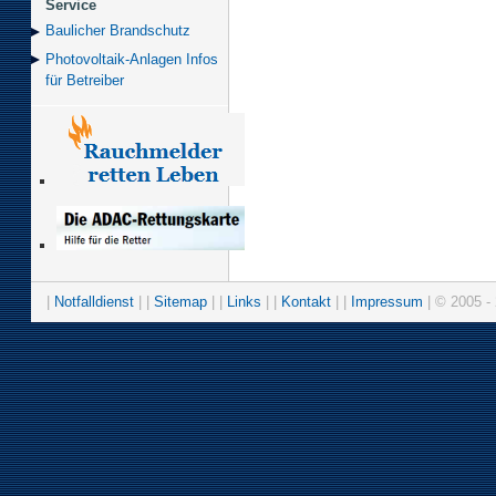
Service
Baulicher Brand­schutz
Photovoltaik-Anlagen Infos
für Betreiber
|
Notfalldienst
| |
Sitemap
| |
Links
| |
Kontakt
| |
Impressum
| © 2005 - 