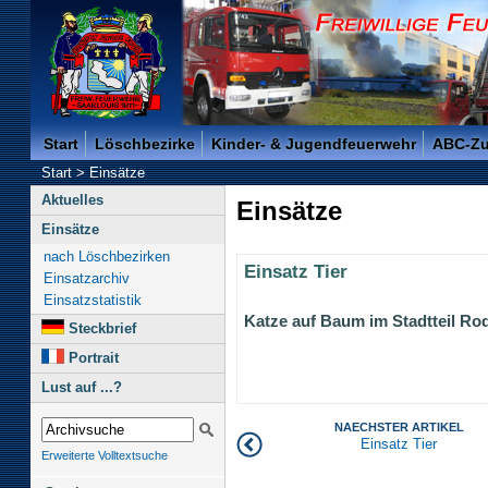
Freiwillige Feuerwehr der Kreisstadt Saarlouis -
Start
Löschbezirke
Kinder- & Jugendfeuerwehr
ABC-Z
Start
>
Einsätze
Aktuelles
Einsätze
Einsätze
nach Löschbezirken
Einsatz Tier
Einsatzarchiv
Einsatzstatistik
Katze auf Baum im Stadtteil Ro
Steckbrief
Portrait
Lust auf ...?
NAECHSTER ARTIKEL
Einsatz Tier
Erweiterte Volltextsuche