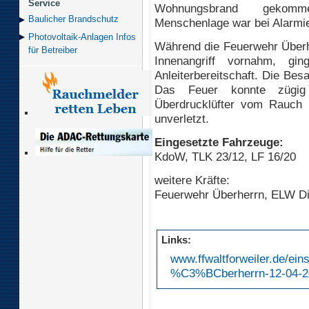
Service
Wohnungsbrand gekom
Baulicher Brand­schutz
Menschenlage war bei Alarmie
Photovoltaik-Anlagen Infos
Während die Feuerwehr Überh
für Betreiber
Innenangriff vornahm, 
Anleiterbereitschaft. Die Bes
Das Feuer konnte zügig
Überdrucklüfter vom Rauch b
unverletzt.
Eingesetzte Fahrzeuge:
KdoW, TLK 23/12, LF 16/20
weitere Kräfte:
Feuerwehr Überherrn, ELW Dill
Links:
www.ffwaltforweiler.de/e
%C3%BCberherrn-12-04-201