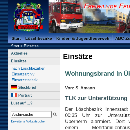
Freiwillige Feuerwehr der Kreisstadt Saarlouis -
Start
Löschbezirke
Kinder- & Jugendfeuerwehr
ABC-Z
Start
>
Einsätze
Aktuelles
Einsätze
Einsätze
nach Löschbezirken
Wohnungsbrand in Ü
Einsatzarchiv
Einsatzstatistik
Steckbrief
Von: S. Amann
Portrait
TLK zur Unterstützung
Lust auf ...?
Der Löschbezirk Innenstad
00:35 Uhr zur Unterstüt
Überherrn alarmiert. Dort
Erweiterte Volltextsuche
einem Mehrfamilienh