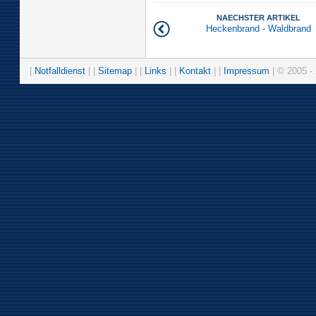
NAECHSTER ARTIKEL
Heckenbrand - Waldbrand
|
Notfalldienst
| |
Sitemap
| |
Links
| |
Kontakt
| |
Impressum
| © 2005 - 