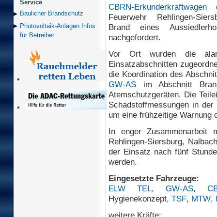
Service
CBRN-Erkunderkraftwagen
d
Baulicher Brand­schutz
Feuerwehr Rehlingen-Sier
Brand eines Aussiedlerh
Photovoltaik-Anlagen Infos
für Betreiber
nachgefordert.
Vor Ort wurden die alarmi
Einsatzabschnitten zugeordn
die Koordination des Abschni
GW-AS
im Abschnitt Bran
Atemschutzgeräten. Die Teile
Schadstoffmessungen in der
um eine frühzeitige Warnung 
In enger Zusammenarbeit 
Rehlingen-Siersburg, Nalbach
der Einsatz nach fünf Stunde
werden.
Eingesetzte Fahrzeuge:
ELW TEL
,
GW-AS
,
CB
Hygienekonzept,
TSF
,
MTW
,
weitere Kräfte: