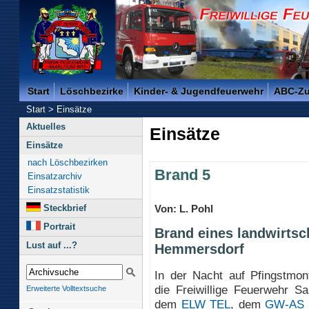
Freiwillige Feuerwehr der Kreisstadt Saarlouis -
Start
Löschbezirke
Kinder- & Jugendfeuerwehr
ABC-Z
Start
>
Einsätze
Aktuelles
Einsätze
Einsätze
nach Löschbezirken
Brand 5
Einsatzarchiv
Einsatzstatistik
Steckbrief
Von: L. Pohl
Portrait
Brand eines landwirtsc
Lust auf ...?
Hemmersdorf
In der Nacht auf Pfingstmon
die Freiwillige Feuerwehr Sa
Erweiterte Volltextsuche
dem
ELW TEL
, dem
GW-AS