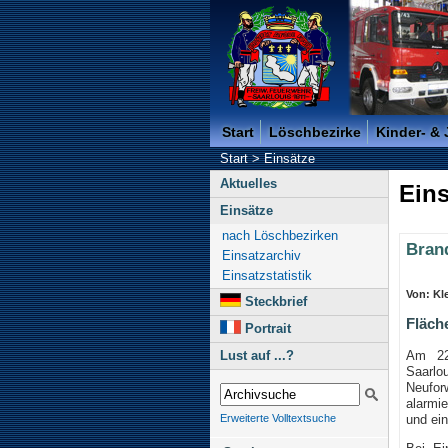
Freiwillige Feuerwehr der K
Start
Löschbezirke
Kinder- &
Start
>
Einsätze
Aktuelles
Eins
Einsätze
nach Löschbezirken
Bran
Einsatzarchiv
Einsatzstatistik
Von: Kle
Steckbrief
Fläch
Portrait
Am 22
Lust auf ...?
Saarlo
Neufor
alarmie
und ei
Erweiterte Volltextsuche