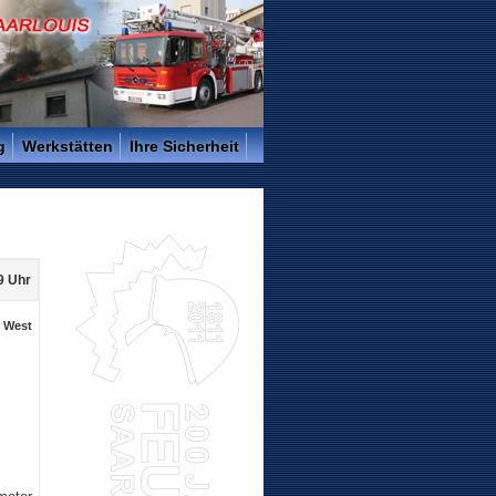
g
Werkstätten
Ihre Sicherheit
19 Uhr
. West