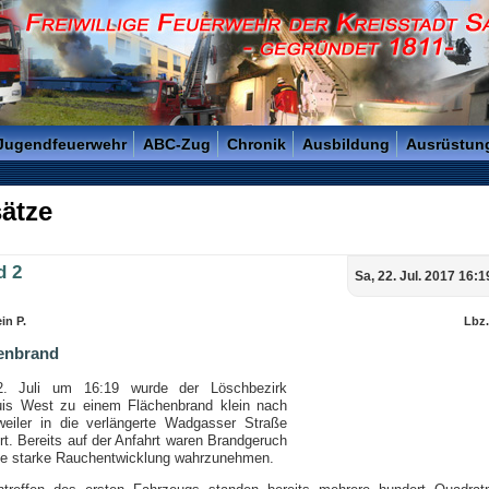
reisstadt Saarlouis - Gegründet 1811 -
 Jugendfeuerwehr
ABC-Zug
Chronik
Ausbildung
Ausrüstun
ätze
d 2
Sa, 22. Jul. 2017 16:
in P.
Lbz
enbrand
. Juli um 16:19 wurde der Löschbezirk
uis West zu einem Flächenbrand klein nach
weiler in die verlängerte Wadgasser Straße
rt. Bereits auf der Anfahrt waren Brandgeruch
ne starke Rauchentwicklung wahrzunehmen.