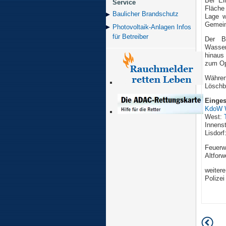
Bei Ei
Service
Fläche
Baulicher Brand­schutz
Lage w
Gemein
Photovoltaik-Anlagen Infos
für Betreiber
Der B
Wasser
hinaus
zum Op
Währe
Löschb
Einges
KdoW W
West:
Innens
Lisdorf
Feuerw
Altforw
weitere
Polizei