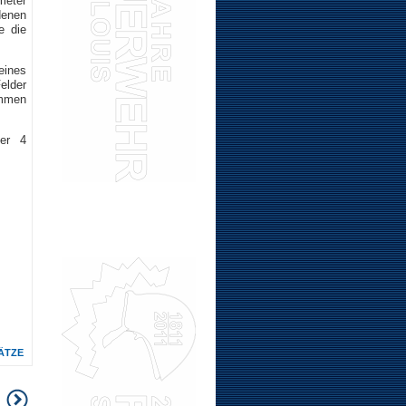
meter
denen
e die
eines
elder
ammen
er 4
ÄTZE