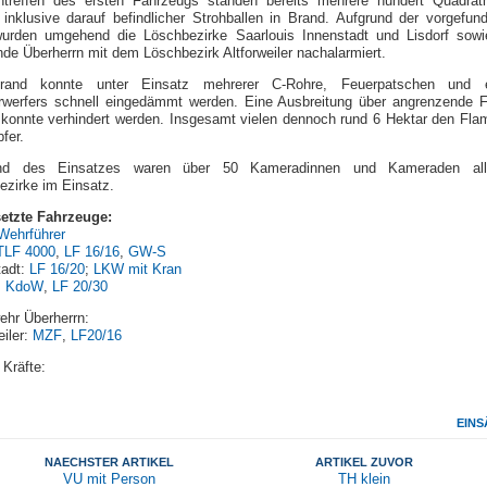
ntreffen des ersten Fahrzeugs standen bereits mehrere hundert Quadrat
 inklusive darauf befindlicher Strohballen in Brand. Aufgrund der vorgefun
urden umgehend die Löschbezirke Saarlouis Innenstadt und Lisdorf sowi
de Überherrn mit dem Löschbezirk Altforweiler nachalarmiert.
rand konnte unter Einsatz mehrerer C-Rohre, Feuerpatschen und 
werfers schnell eingedämmt werden. Eine Ausbreitung über angrenzende F
 konnte verhindert werden. Insgesamt vielen dennoch rund 6 Hektar den Fl
fer.
nd des Einsatzes waren über 50 Kameradinnen und Kameraden all
ezirke im Einsatz.
etzte Fahrzeuge:
ehrführer
TLF 4000
,
LF 16/16
,
GW-S
tadt:
LF 16/20
;
LKW mit Kran
:
KdoW
,
LF 20/30
ehr Überherrn:
eiler:
MZF
,
LF20/16
 Kräfte:
EINS
NAECHSTER ARTIKEL
ARTIKEL ZUVOR
VU mit Person
TH klein