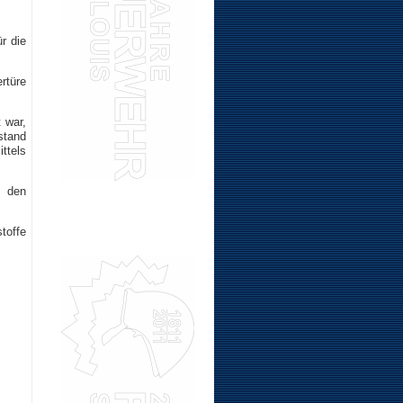
r die
rtüre
 war,
stand
ttels
d den
toffe