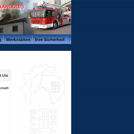
g
Werkstätten
Ihre Sicherheit
58 Uhr
nstadt