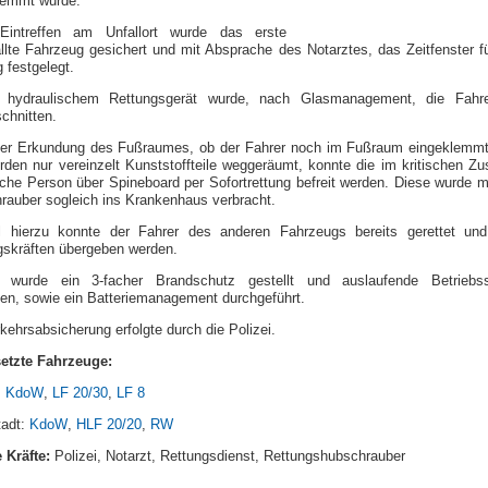
lemmt wurde.
intreffen am Unfallort wurde das erste
llte Fahrzeug gesichert und mit Absprache des Notarztes, das Zeitfenster fü
 festgelegt.
s hydraulischem Rettungsgerät wurde, nach Glasmanagement, die Fahre
chnitten.
er Erkundung des Fußraumes, ob der Fahrer noch im Fußraum eingeklemmt
rden nur vereinzelt Kunststoffteile weggeräumt, konnte die im kritischen Zu
iche Person über Spineboard per Sofortrettung befreit werden. Diese wurde mi
rauber sogleich ins Krankenhaus verbracht.
el hierzu konnte der Fahrer des anderen Fahrzeugs bereits gerettet un
gskräften übergeben werden.
wurde ein 3-facher Brandschutz gestellt und auslaufende Betriebss
en, sowie ein Batteriemanagement durchgeführt.
kehrsabsicherung erfolgte durch die Polizei.
etzte Fahrzeuge:
:
KdoW
,
LF 20/30
,
LF 8
tadt:
KdoW
,
HLF 20/20
,
RW
 Kräfte:
Polizei, Notarzt, Rettungsdienst, Rettungshubschrauber