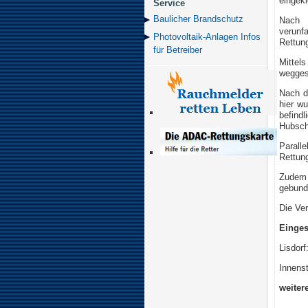
eingek
Service
Baulicher Brand­schutz
Nach E
verunfa
Photovoltaik-Anlagen Infos
Rettung
für Betreiber
Mittel
wegges
Nach d
hier wu
befindl
Hubsch
Parall
Rettun
Zudem 
gebund
Die Ver
Einges
Lisdorf
Innens
weitere