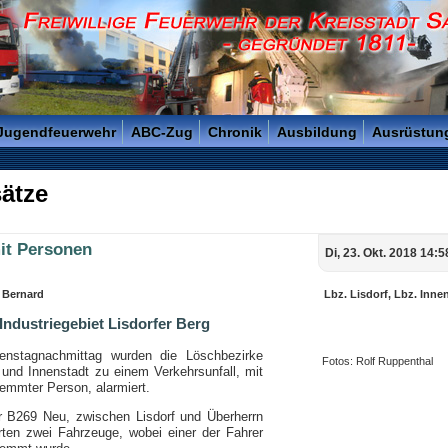
reisstadt Saarlouis - Gegründet 1811 -
 Jugendfeuerwehr
ABC-Zug
Chronik
Ausbildung
Ausrüstun
ätze
it Personen
Di, 23. Okt. 2018 14:
. Bernard
Lbz. Lisdorf, Lbz. Inne
Industriegebiet Lisdorfer Berg
nstagnachmittag wurden die Löschbezirke
Fotos: Rolf Ruppenthal
 und Innenstadt zu einem Verkehrsunfall, mit
emmter Person, alarmiert.
r B269 Neu, zwischen Lisdorf und Überherrn
erten zwei Fahrzeuge, wobei einer der Fahrer