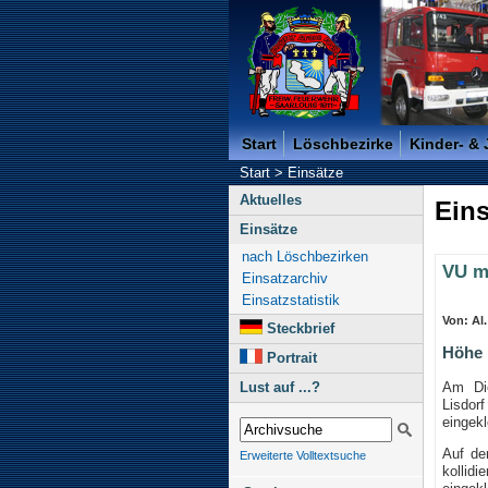
Freiwillige Feuerwehr der K
Start
Löschbezirke
Kinder- &
Start
>
Einsätze
Aktuelles
Eins
Einsätze
nach Löschbezirken
VU m
Einsatzarchiv
Einsatzstatistik
Von: Al
Steckbrief
Höhe 
Portrait
Am Die
Lust auf ...?
Lisdorf
eingekl
Auf de
Erweiterte Volltextsuche
kollidi